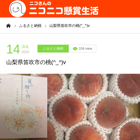
ーム
ふるさと納税
山梨県笛吹市の桃(^_^)v
14
JUL
ふるさと納税
154 view
2025
山梨県笛吹市の桃(^_^)v