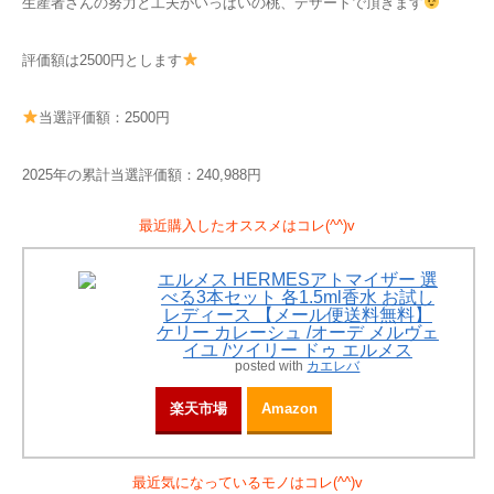
生産者さんの努力と工夫がいっぱいの桃、デザートで頂きます
評価額は2500円とします
当選評価額：2500円
2025年の累計当選評価額：240,988円
最近購入したオススメはコレ(^^)v
エルメス HERMESアトマイザー 選
べる3本セット 各1.5ml香水 お試し
レディース 【メール便送料無料】
ケリー カレーシュ /オーデ メルヴェ
イユ /ツイリー ドゥ エルメス
posted with
カエレバ
楽天市場
Amazon
最近気になっているモノはコレ(^^)v