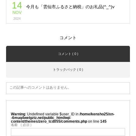
14
今月も「雲仙市ふるさと納税」のお礼品(^_^)v
NOV
2024
コメント
コメント ( 0 )
トラックバック ( 0 )
この記事へのコメントはありません。
Warning
: Undefined variable $user_ID in
/home/kensho25/xn-
-6muq4welgztz.net/public_html/wp-
content/themes/zero_tcd055/comments.php
on line
145
名前
( 必須 )