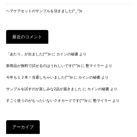
ヘアケアセットのサンプルを頂きました(^_^)v
最近のコメント
「あたり」が出ました(^^)v
に
カインの秘書
より
新商品が無料で試せるのはうれしいです(^^)v
に
塾マイラー
より
今年も１２本！当選しちゃいました(^^)v
に
カインの秘書
より
サンプルを試すのが楽しみな2品が届きました
に
カインの秘書
より
すごく使うのがもったいないクオカードです(^^)v
に
塾マイラー
より
アーカイブ