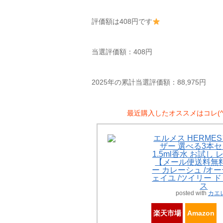
評価額は408円です
当選評価額：408円
2025年の累計当選評価額：88,975円
最近購入したオススメはコレ(^^
エルメス HERME
ザー 選べる3本セ
1.5ml香水 お試し
【メール便送料無料
ー カレーシュ /オ
ェイユ /ツイリー 
ス
posted with
カエ
楽天市場
Amazon