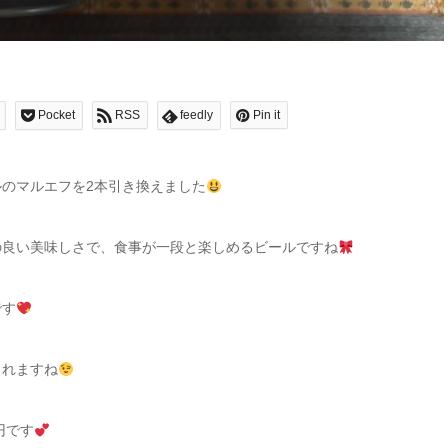
Pocket
RSS
feedly
Pin it
のマルエフを2本引き換えました
の良い美味しさで、食事が一段と楽しめるビールですね
です
されますね
円です