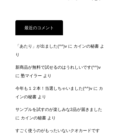
最近のコメント
「あたり」が出ました(^^)v
に
カインの秘書
よ
り
新商品が無料で試せるのはうれしいです(^^)v
に
塾マイラー
より
今年も１２本！当選しちゃいました(^^)v
に
カ
インの秘書
より
サンプルを試すのが楽しみな2品が届きました
に
カインの秘書
より
すごく使うのがもったいないクオカードです