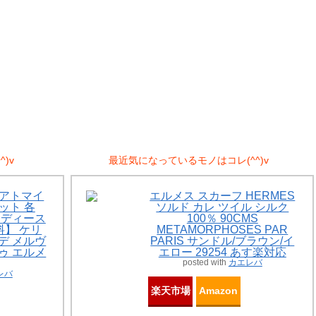
)v
最近気になっているモノはコレ(^^)v
Sアトマイ
エルメス スカーフ HERMES
ット 各
ソルド カレ ツイル シルク
 レディース
100％ 90CMS
】 ケリ
METAMORPHOSES PAR
ーデ メルヴ
PARIS サンドル/ブラウン/イ
ドゥ エルメ
エロー 29254 あす楽対応
posted with
カエレバ
レバ
楽天市場
Amazon