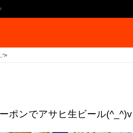
！
^)v
ポンでアサヒ生ビール(^_^)v