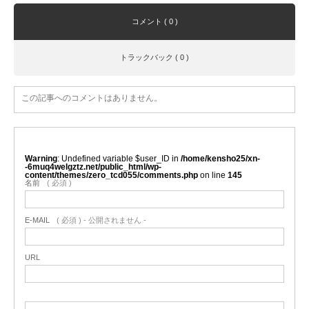
コメント ( 0 )
トラックバック ( 0 )
この記事へのコメントはありません。
Warning
: Undefined variable $user_ID in
/home/kensho25/xn-
-6muq4welgztz.net/public_html/wp-
content/themes/zero_tcd055/comments.php
on line
145
名前
( 必須 )
E-MAIL
( 必須 ) - 公開されません -
URL