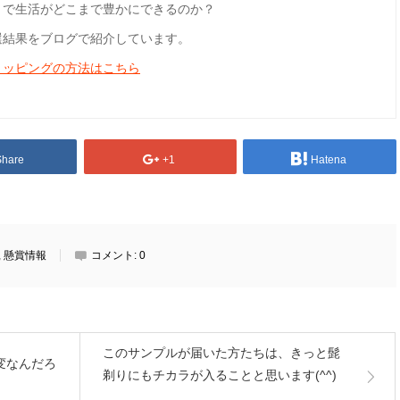
とで生活がどこまで豊かにできるのか？
選結果をブログで紹介しています。
ョッピングの方法はこちら
Share
+1
Hatena
,
懸賞情報
コメント:
0
このサンプルが届いた方たちは、きっと髭
変なんだろ
剃りにもチカラが入ることと思います(^^)
…