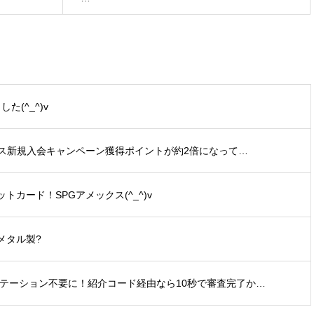
た(^_^)v
ックス新規入会キャンペーン獲得ポイントが約2倍になって…
カード！SPGアメックス(^_^)v
メタル製?
ビテーション不要に！紹介コード経由なら10秒で審査完了か…