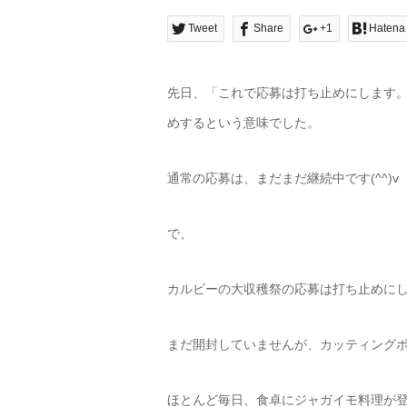
Tweet
Share
+1
Hatena
先日、「これで応募は打ち止めにします
めするという意味でした。
通常の応募は、まだまだ継続中です(^^)v
で、
カルビーの大収穫祭の応募は打ち止めにし
まだ開封していませんが、カッティング
ほとんど毎日、食卓にジャガイモ料理が