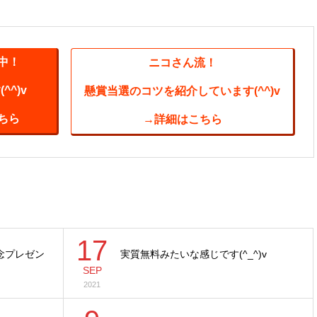
中！
ニコさん流！
^)v
懸賞当選のコツを紹介しています(^^)v
ちら
→詳細はこちら
17
記念プレゼン
実質無料みたいな感じです(^_^)v
SEP
2021