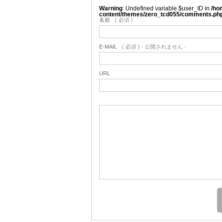
Warning
: Undefined variable $user_ID in
/ho
content/themes/zero_tcd055/comments.ph
名前
( 必須 )
E-MAIL
( 必須 ) - 公開されません -
URL