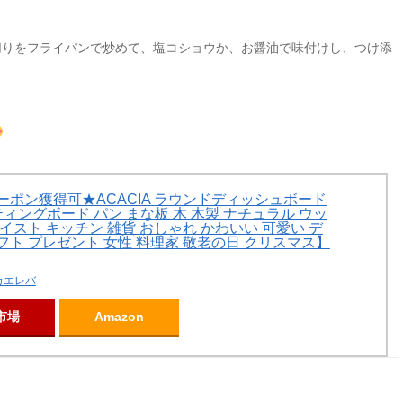
切りをフライパンで炒めて、塩コショウか、お醤油で味付けし、つけ添
クーポン獲得可★ACACIA ラウンドディッシュボード
ィングボード パン まな板 木 木製 ナチュラル ウッ
テイスト キッチン 雑貨 おしゃれ かわいい 可愛い デ
フト プレゼント 女性 料理家 敬老の日 クリスマス】
カエレバ
市場
Amazon