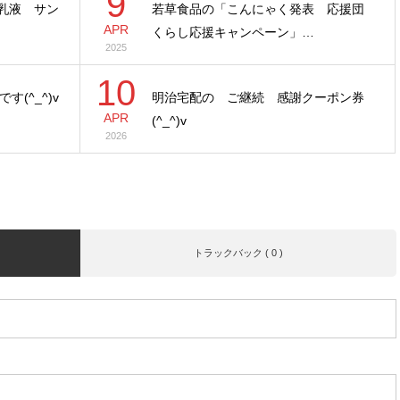
9
入乳液 サン
若草食品の「こんにゃく発表 応援団
APR
くらし応援キャンペーン」…
2025
10
(^_^)v
明治宅配の ご継続 感謝クーポン券
APR
(^_^)v
2026
トラックバック ( 0 )