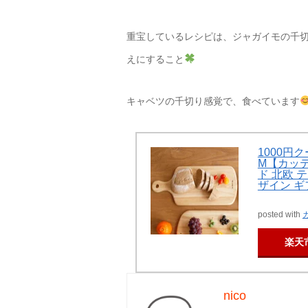
重宝しているレシピは、ジャガイモの千
えにすること
キャベツの千切り感覚で、食べています
1000円
M【カッテ
ド 北欧 
ザイン ギ
posted with
楽天
nico