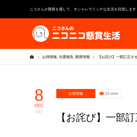
ニコさんが懸賞を通して、オシャレでリッチな生活を目指します
ホーム
お得情報,
当選報告,
懸賞情報
【お詫び】一部訂正させて
8
お得情報
33 view
DEC
2017
【お詫び】一部訂正