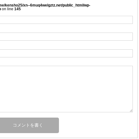
me/kensho25/xn--6muq4welgztz.net/public_html/wp-
p
on line
145