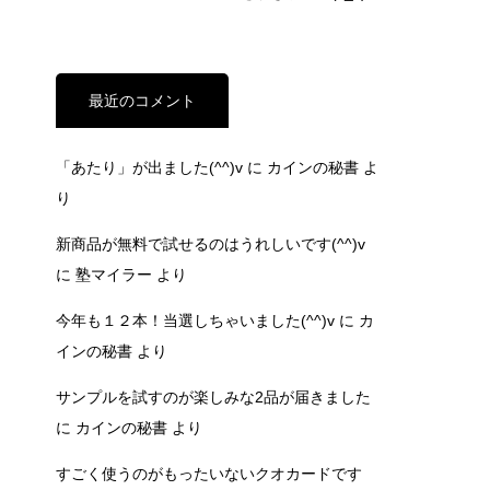
最近のコメント
「あたり」が出ました(^^)v
に
カインの秘書
よ
り
新商品が無料で試せるのはうれしいです(^^)v
に
塾マイラー
より
今年も１２本！当選しちゃいました(^^)v
に
カ
インの秘書
より
サンプルを試すのが楽しみな2品が届きました
に
カインの秘書
より
すごく使うのがもったいないクオカードです