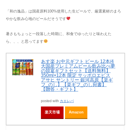
「和の逸品」は国産原料100%使用した生ビールで、厳選素材のまろ
やかな飲み心地のビールだそうです
暑さもちょっと一段落した時期に、和食でゆったりと味わえた
ら、、、と思ってます
あす楽 お中元ギフト ビール 12本/4
大国産プレミアムビール飲み比べ夢
の競宴ギフトセット【送料無料】
350ml×12本 限定 サッポロエビス
アサヒ サントリー 銀河高原【楽ギ
フ_のし】【楽ギフ_のし宛書】
【贈答・ギフト】
posted with
カエレバ
楽天市場
Amazon