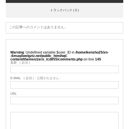
トラックバック ( 0 )
この記事へのコメントはありません。
Warning
: Undefined variable $user_ID in
/home/kensho25/xn-
-6muq4welgztz.net/public_html/wp-
content/themes/zero_tcd055/comments.php
on line
145
名前
( 必須 )
E-MAIL
( 必須 ) - 公開されません -
URL