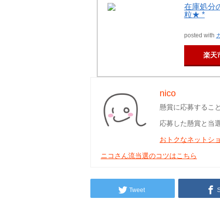
在庫処分の
粒★ *
posted with
楽天
nico
懸賞に応募するこ
応募した懸賞と当
おトクなネットシ
ニコさん流当選のコツはこちら
Tweet