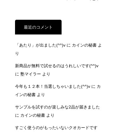
最近のコメント
「あたり」が出ました(^^)v
に
カインの秘書
よ
り
新商品が無料で試せるのはうれしいです(^^)v
に
塾マイラー
より
今年も１２本！当選しちゃいました(^^)v
に
カ
インの秘書
より
サンプルを試すのが楽しみな2品が届きました
に
カインの秘書
より
すごく使うのがもったいないクオカードです