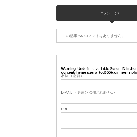
コメント ( 0 )
この記事へのコメントはありません。
Warning
: Undefined variable $user_ID in
/ho
content/themes/zero_tcd055/comments.ph
名前
( 必須 )
E-MAIL
( 必須 ) - 公開されません -
URL