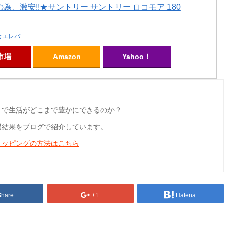
為、激安!!★サントリー サントリー ロコモア 180
カエレバ
市場
Amazon
Yahoo！
とで生活がどこまで豊かにできるのか？
選結果をブログで紹介しています。
ョッピングの方法はこちら
Share
+1
Hatena