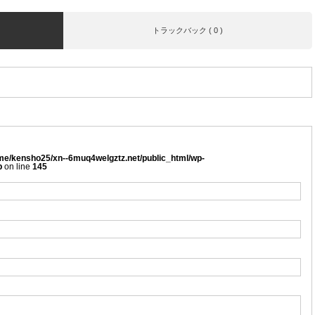
トラックバック ( 0 )
me/kensho25/xn--6muq4welgztz.net/public_html/wp-
p
on line
145