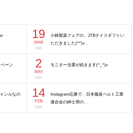
19
v
小林製薬フェアの、JTBナイスギフトい
MAR
ただきました(^^)v…
2015
2
ャンペーン
モニター当選が続きます(^_^)v
MAY
2019
14
ャンルなの
Instagram応募で、日本服装ベルト工業
FEB
連合会の紳士用の…
2026