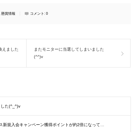
,
懸賞情報
コメント:
0
換えました
またモニターに当選してしまいました
(^^)v
た(^_^)v
ックス新規入会キャンペーン獲得ポイントが約2倍になって…