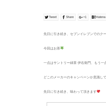
Tweet
Share
+1
Hatena
先日に引き続き、セブンイレブンでのク
今回はお茶
一点はサントリー緑茶 伊右衛門、もう一
どこのメーカーのキャンペーンか意識し
先日に引き続き、味わって頂きます