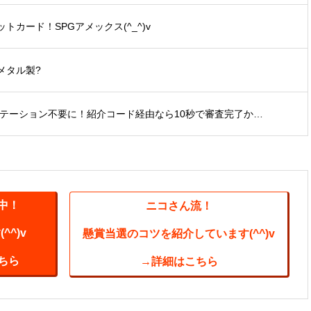
カード！SPGアメックス(^_^)v
メタル製?
ビテーション不要に！紹介コード経由なら10秒で審査完了か…
中！
ニコさん流！
^)v
懸賞当選のコツを紹介しています(^^)v
ちら
→詳細はこちら