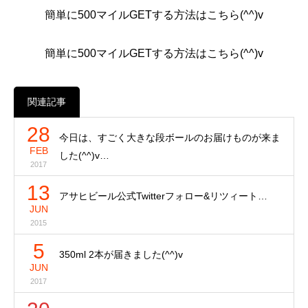
簡単に500マイルGETする方法はこちら(^^)v
簡単に500マイルGETする方法はこちら(^^)v
関連記事
28
今日は、すごく大きな段ボールのお届けものが来ま
FEB
した(^^)v…
2017
13
アサヒビール公式Twitterフォロー&リツィート…
JUN
2015
5
350ml 2本が届きました(^^)v
JUN
2017