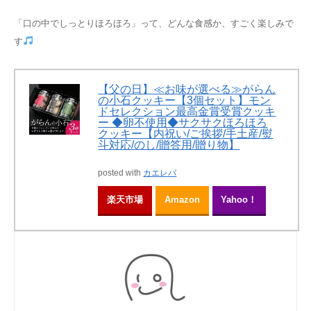
「口の中でしっとりほろほろ」って、
どんな食感か、すごく楽しみで
す
【父の日】≪お味が選べる≫がらん
の小石クッキー【3個セット】モン
ドセレクション最高金賞受賞クッキ
ー ◆卵不使用◆サクサクほろほろ
クッキー【内祝い/ご挨拶/手土産/熨
斗対応/のし/贈答用/贈り物】
posted with
カエレバ
楽天市場
Amazon
Yahoo！