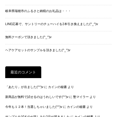
岐阜県瑞穂市のふるさと納税のお礼品は・・・
LINE応募で、サントリーのチューハイを2本引き換えました(^_^)v
無料クーポンで頂きました(^_^)v
ヘアケアセットのサンプルを頂きました(^_^)v
最近のコメント
「あたり」が出ました(^^)v
に
カインの秘書
より
新商品が無料で試せるのはうれしいです(^^)v
に
塾マイラー
より
今年も１２本！当選しちゃいました(^^)v
に
カインの秘書
より
サンプルを試すのが楽しみな2品が届きました
に
カインの秘書
より