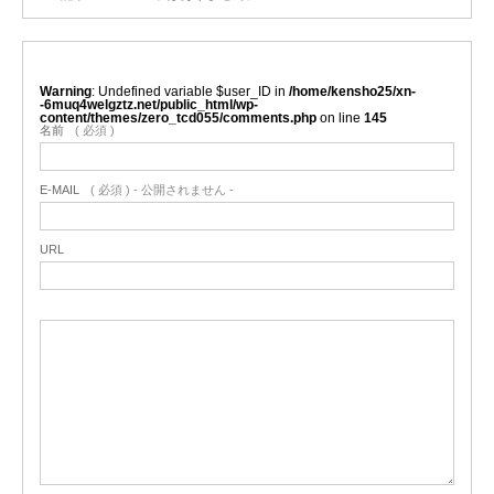
Warning
: Undefined variable $user_ID in
/home/kensho25/xn-
-6muq4welgztz.net/public_html/wp-
content/themes/zero_tcd055/comments.php
on line
145
名前
( 必須 )
E-MAIL
( 必須 ) - 公開されません -
URL