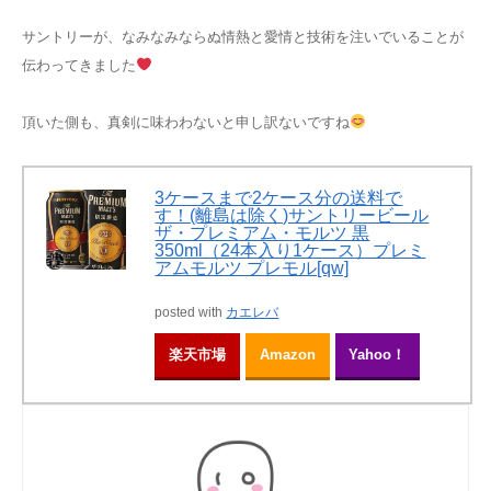
サントリーが、
なみなみならぬ情熱と愛情と技術を注いでいることが
伝わってきました
頂いた側も、真剣に味わわないと申し訳ないですね
3ケースまで2ケース分の送料で
す！(離島は除く)サントリービール
ザ・プレミアム・モルツ 黒
350ml（24本入り1ケース）プレミ
アムモルツ プレモル[qw]
posted with
カエレバ
楽天市場
Amazon
Yahoo！