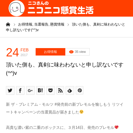
ーム
お得情報,
当選報告,
懸賞情報
頂いた側も、真剣に味わわないと
申し訳ないです(^^)v
24
FEB
お得情報
35 view
2017
頂いた側も、真剣に味わわないと申し訳ないです
(^^)v
新 ザ・プレミアム・モルツ #発売前の新プレモルを愉しもう リツイ
ートキャンペーンの当選賞品が届きました
高貴な濃い紫の二重のボックスに、３月14日、発売のプレモル