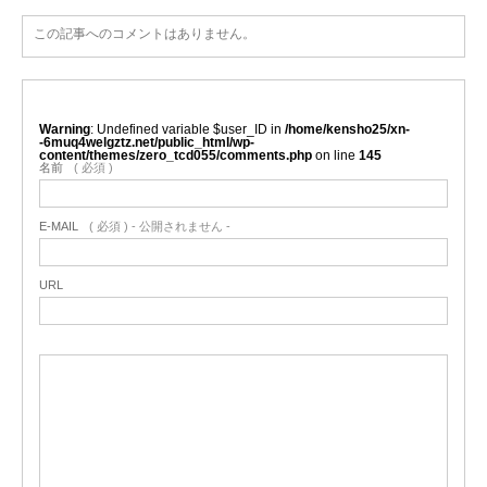
この記事へのコメントはありません。
Warning
: Undefined variable $user_ID in
/home/kensho25/xn-
-6muq4welgztz.net/public_html/wp-
content/themes/zero_tcd055/comments.php
on line
145
名前
( 必須 )
E-MAIL
( 必須 ) - 公開されません -
URL