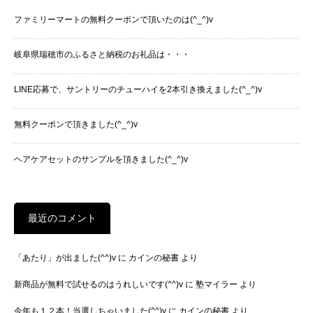
ファミリーマートの無料クーポンで頂いたのは(^_^)v
岐阜県瑞穂市のふるさと納税のお礼品は・・・
LINE応募で、サントリーのチューハイを2本引き換えました(^_^)v
無料クーポンで頂きました(^_^)v
ヘアケアセットのサンプルを頂きました(^_^)v
最近のコメント
「あたり」が出ました(^^)v
に
カインの秘書
より
新商品が無料で試せるのはうれしいです(^^)v
に
塾マイラー
より
今年も１２本！当選しちゃいました(^^)v
に
カインの秘書
より