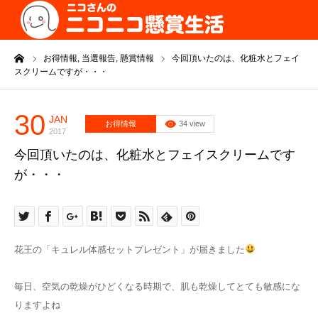
ーム
お得情報,
当選報告,
懸賞情報
今回頂いたのは、化粧水とフェイ
スクリームですが・・・
30
JAN
お得情報
34 view
2017
今回頂いたのは、化粧水とフェイスクリームです
が・・・
花王の「キュレル体感セットプレゼント」が届きました
毎日、空気の乾燥がひどくなる時期で、肌も乾燥してとても敏感にな
りますよね