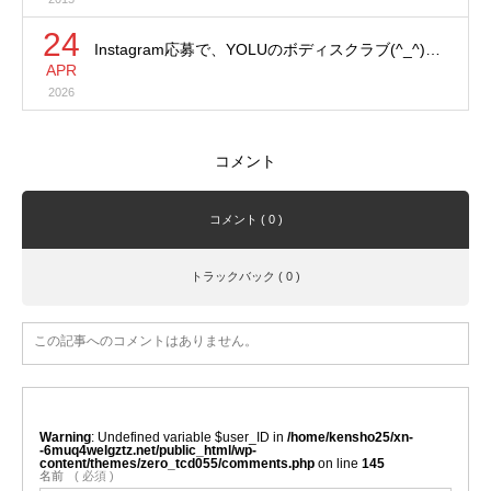
24
Instagram応募で、YOLUのボディスクラブ(^_^)…
APR
2026
コメント
コメント ( 0 )
トラックバック ( 0 )
この記事へのコメントはありません。
Warning
: Undefined variable $user_ID in
/home/kensho25/xn-
-6muq4welgztz.net/public_html/wp-
content/themes/zero_tcd055/comments.php
on line
145
名前
( 必須 )