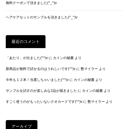
無料クーポンで頂きました(^_^)v
ヘアケアセットのサンプルを頂きました(^_^)v
最近のコメント
「あたり」が出ました(^^)v
に
カインの秘書
より
新商品が無料で試せるのはうれしいです(^^)v
に
塾マイラー
より
今年も１２本！当選しちゃいました(^^)v
に
カインの秘書
より
サンプルを試すのが楽しみな2品が届きました
に
カインの秘書
より
すごく使うのがもったいないクオカードです(^^)v
に
塾マイラー
より
アーカイブ