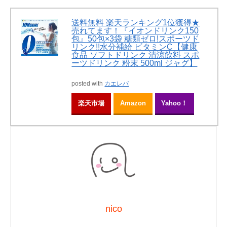
送料無料 楽天ランキング1位獲得★
売れてます！『イオンドリンク150
包』50包×3袋 糖類ゼロ!スポーツド
リンク!!水分補給 ビタミンC【健康
食品 ソフトドリンク 清涼飲料 スポ
ーツドリンク 粉末 500ml ジャグ】
posted with
カエレバ
楽天市場
Amazon
Yahoo！
nico