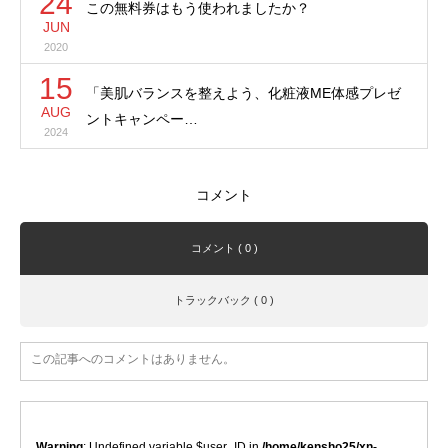
24
この無料券はもう使われましたか？
JUN
2020
15
「美肌バランスを整えよう、化粧液ME体感プレゼ
AUG
ントキャンペー…
2024
コメント
コメント ( 0 )
トラックバック ( 0 )
この記事へのコメントはありません。
Warning
: Undefined variable $user_ID in
/home/kensho25/xn-