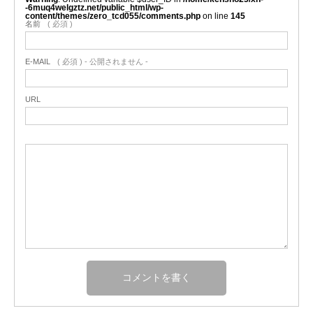
-6muq4welgztz.net/public_html/wp-
content/themes/zero_tcd055/comments.php
on line
145
名前
( 必須 )
E-MAIL
( 必須 ) - 公開されません -
URL