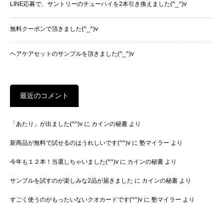
LINE応募で、サントリーのチューハイを2本引き換えました(^_^)v
無料クーポンで頂きました(^_^)v
ヘアケアセットのサンプルを頂きました(^_^)v
最近のコメント
「あたり」が出ました(^^)v
に
カインの秘書
より
新商品が無料で試せるのはうれしいです(^^)v
に
塾マイラー
より
今年も１２本！当選しちゃいました(^^)v
に
カインの秘書
より
サンプルを試すのが楽しみな2品が届きました
に
カインの秘書
より
すごく使うのがもったいないクオカードです(^^)v
に
塾マイラー
より