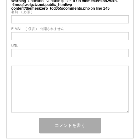
Warning
: Undefined variable $user_ID in
/home/kensho25/xn-
-6muq4welgztz.net/public_html/wp-
content/themes/zero_tcd055/comments.php
on line
145
名前
( 必須 )
E-MAIL
( 必須 ) - 公開されません -
URL