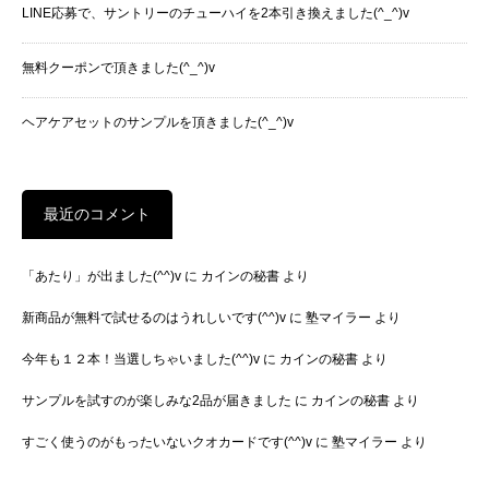
LINE応募で、サントリーのチューハイを2本引き換えました(^_^)v
無料クーポンで頂きました(^_^)v
ヘアケアセットのサンプルを頂きました(^_^)v
最近のコメント
「あたり」が出ました(^^)v
に
カインの秘書
より
新商品が無料で試せるのはうれしいです(^^)v
に
塾マイラー
より
今年も１２本！当選しちゃいました(^^)v
に
カインの秘書
より
サンプルを試すのが楽しみな2品が届きました
に
カインの秘書
より
すごく使うのがもったいないクオカードです(^^)v
に
塾マイラー
より