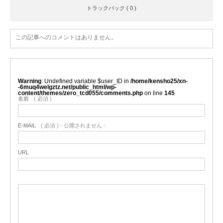
トラックバック ( 0 )
この記事へのコメントはありません。
Warning
: Undefined variable $user_ID in
/home/kensho25/xn-
-6muq4welgztz.net/public_html/wp-
content/themes/zero_tcd055/comments.php
on line
145
名前
( 必須 )
E-MAIL
( 必須 ) - 公開されません -
URL