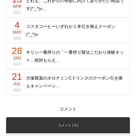
どれも、これからの季節に向けてありがたい商品で
APR
す(^_^)v…
2021
4
コスタコーヒーいずれか１本引き換えクーポン
MAY
(^_^)v
2023
28
キリン一番搾りの「一番搾り製法こだわり体験キッ
JAN
ト」絶対もらえ…
2015
21
大塚製薬のオロナミンCドリンクのクーポン引き換
JUL
えキャンペーン…
2024
コメント
コメント ( 0 )