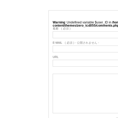
Warning
: Undefined variable $user_ID in
/ho
content/themes/zero_tcd055/comments.ph
名前
( 必須 )
E-MAIL
( 必須 ) - 公開されません -
URL