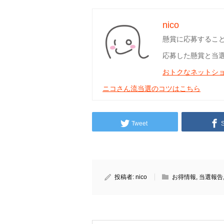
nico
懸賞に応募するこ
応募した懸賞と当
おトクなネットシ
ニコさん流当選のコツはこちら
Tweet
投稿者:
nico
お得情報
,
当選報告