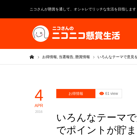
ニコさんが懸賞を通して、オシャレでリッチな生活を目指します
ホーム
お得情報,
当選報告,
懸賞情報
いろんなテーマで意見
4
お得情報
61 view
APR
2016
いろんなテーマで
でポイントが貯まり