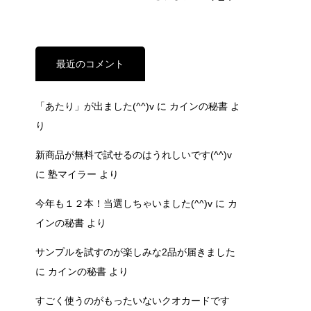
最近のコメント
「あたり」が出ました(^^)v
に
カインの秘書
よ
り
新商品が無料で試せるのはうれしいです(^^)v
に
塾マイラー
より
今年も１２本！当選しちゃいました(^^)v
に
カ
インの秘書
より
サンプルを試すのが楽しみな2品が届きました
に
カインの秘書
より
すごく使うのがもったいないクオカードです