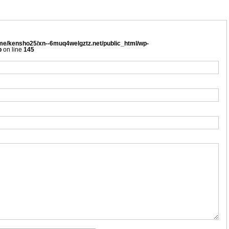
me/kensho25/xn--6muq4welgztz.net/public_html/wp-
p
on line
145