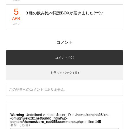
5
３種の飲み比べ限定BOXが届きました(^^)v
APR
2017
コメント
コメント ( 0 )
トラックバック ( 0 )
この記事へのコメントはありません。
Warning
: Undefined variable $user_ID in
/home/kensho25/xn-
-6muq4welgztz.net/public_html/wp-
content/themes/zero_tcd055/comments.php
on line
145
名前
( 必須 )