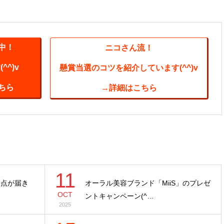
中！
ニコさん流！
^)v
懸賞当選のコツを紹介しています(^^)v
ちら
→詳細はこちら
11
0点が届き
オーラル美容ブランド「MiiS」のプレゼ
OCT
ントキャンペーン(^…
2025