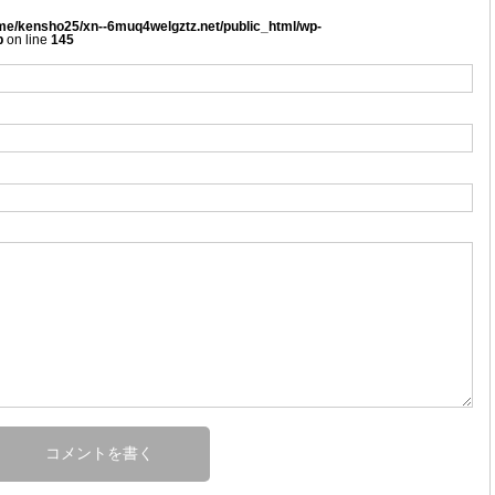
me/kensho25/xn--6muq4welgztz.net/public_html/wp-
p
on line
145