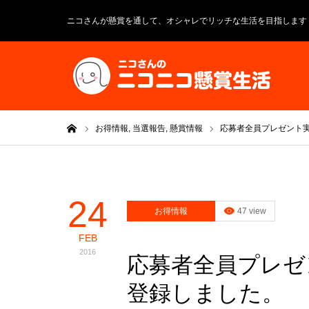
ニコさんが懸賞を通して、オシャレでリッチな生活を目指します
ホーム
お得情報,
当選報告,
懸賞情報
応募者全員プレゼント
24
お得情報
47 view
FEB
2016
応募者全員プレゼ
登録しました。