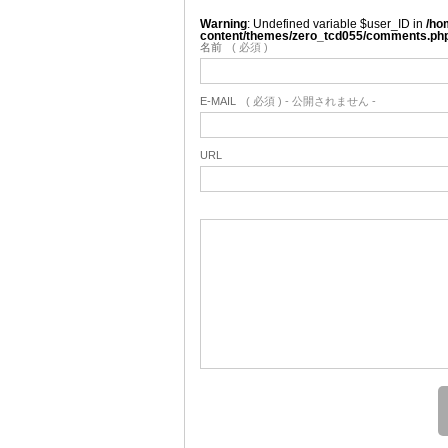
Warning
: Undefined variable $user_ID in
/ho
content/themes/zero_tcd055/comments.ph
名前
( 必須 )
E-MAIL
( 必須 ) - 公開されません -
URL