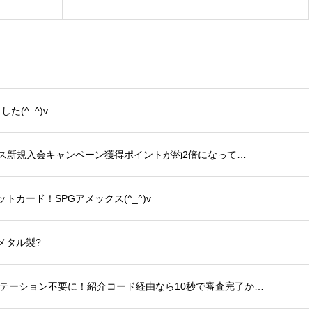
た(^_^)v
ックス新規入会キャンペーン獲得ポイントが約2倍になって…
カード！SPGアメックス(^_^)v
メタル製?
ビテーション不要に！紹介コード経由なら10秒で審査完了か…