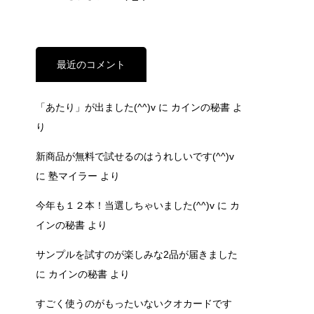
最近のコメント
「あたり」が出ました(^^)v
に
カインの秘書
よ
り
新商品が無料で試せるのはうれしいです(^^)v
に
塾マイラー
より
今年も１２本！当選しちゃいました(^^)v
に
カ
インの秘書
より
サンプルを試すのが楽しみな2品が届きました
に
カインの秘書
より
すごく使うのがもったいないクオカードです