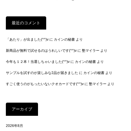
最近のコメント
「あたり」が出ました(^^)v
に
カインの秘書
より
新商品が無料で試せるのはうれしいです(^^)v
に
塾マイラー
より
今年も１２本！当選しちゃいました(^^)v
に
カインの秘書
より
サンプルを試すのが楽しみな2品が届きました
に
カインの秘書
より
すごく使うのがもったいないクオカードです(^^)v
に
塾マイラー
より
アーカイブ
2026年8月