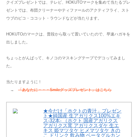
クイズプレゼントでは、テレビ、HOKUTOマークを集めて当たるプレ
ゼントでは、布団クリーナーやティファールのアクティフライ、スト
ウブのピコ・ココット・ラウンドなどが当たります。
HOKUTOのマークは、
普段から取って置いていたので、早速ハガキを
出しました。
ちょっとがんばって、キノコのマスキングテープでデコってみまし
た。
当たりますように！
→
「あなたに・・・Smileグッズプレゼント」はこちら
★今だけ「ホクトの青汁」プレゼン
ト★純国産 生アガリクス100%エキ
ス-32本- （ホクト 国産アガリクス
アガリクス茸 アガリクスダケ 生エ
キス 姫マツタケ ヒメマツタケ きの
こ ドリンク 飲み物 ベータグルカン