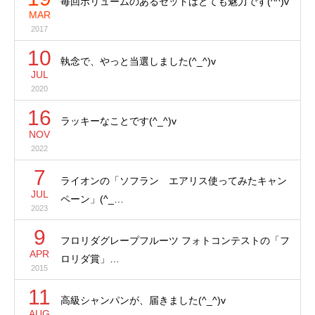
毎回ボリュームのあるセットはとても魅力です(^^)v
MAR
2017
10
執念で、やっと当選しました(^_^)v
JUL
2020
16
ラッキーなことです(^_^)v
NOV
2022
7
ライオンの「ソフラン エアリス使ってみたキャン
JUL
ペーン」(^_…
2023
9
フロリダグレープフルーツ フォトコンテストの「フ
APR
ロリダ賞」…
2015
11
高級シャンパンが、届きました(^_^)v
AUG