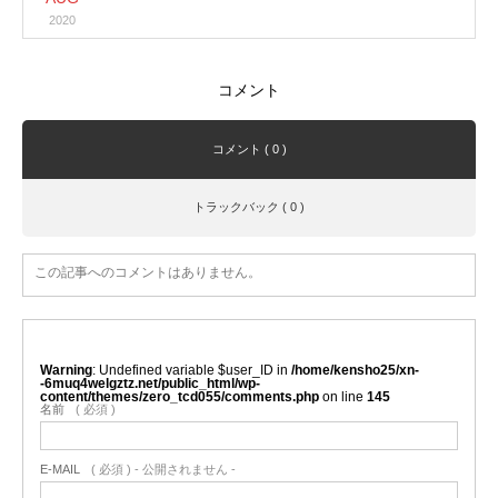
2020
コメント
コメント ( 0 )
トラックバック ( 0 )
この記事へのコメントはありません。
Warning
: Undefined variable $user_ID in
/home/kensho25/xn-
-6muq4welgztz.net/public_html/wp-
content/themes/zero_tcd055/comments.php
on line
145
名前
( 必須 )
E-MAIL
( 必須 ) - 公開されません -