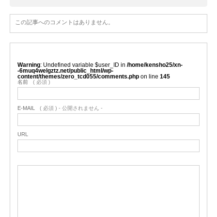
この記事へのコメントはありません。
Warning
: Undefined variable $user_ID in
/home/kensho25/xn-
-6muq4welgztz.net/public_html/wp-
content/themes/zero_tcd055/comments.php
on line
145
名前
( 必須 )
E-MAIL
( 必須 ) - 公開されません -
URL