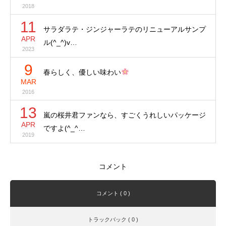
2018
11
サラダラテ・ジンジャーラテのリニューアルサンプ
APR
ル(^_^)v…
2023
9
春らしく、優しい味わい
MAR
2016
13
嵐の桜井君ファンなら、すごくうれしいパッケージ
APR
ですよ(^_^…
2019
コメント
コメント ( 0 )
トラックバック ( 0 )