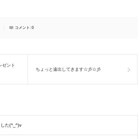
コメント:
0
レゼント
ちょっと遠出してきます☆彡☆彡
た(^_^)v