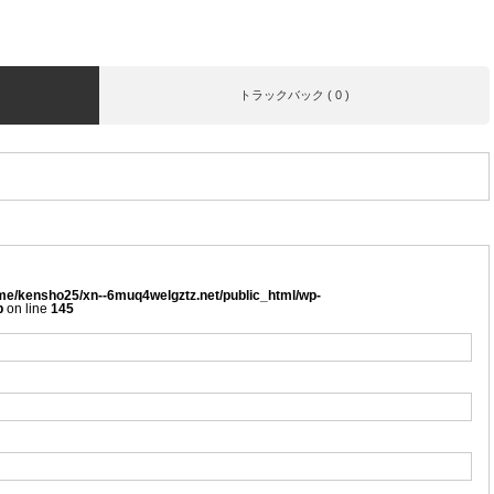
トラックバック ( 0 )
me/kensho25/xn--6muq4welgztz.net/public_html/wp-
p
on line
145