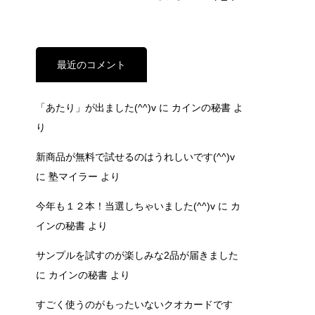
最近のコメント
「あたり」が出ました(^^)v
に
カインの秘書
よ
り
新商品が無料で試せるのはうれしいです(^^)v
に
塾マイラー
より
今年も１２本！当選しちゃいました(^^)v
に
カ
インの秘書
より
サンプルを試すのが楽しみな2品が届きました
に
カインの秘書
より
すごく使うのがもったいないクオカードです