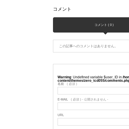
コメント
コメント ( 0 )
この記事へのコメントはありません。
Warning
: Undefined variable $user_ID in
/ho
content/themes/zero_tcd055/comments.ph
名前
( 必須 )
E-MAIL
( 必須 ) - 公開されません -
URL