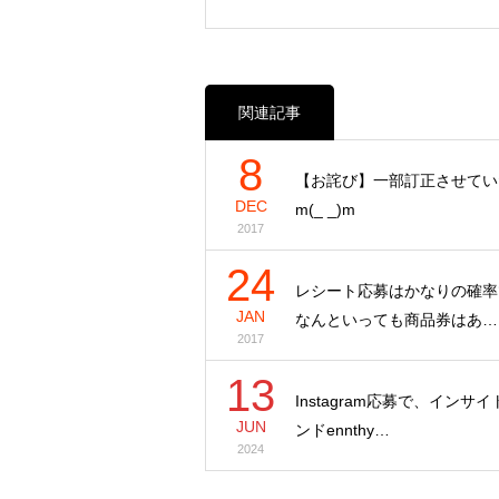
関連記事
8
【お詫び】一部訂正させてい
DEC
m(_ _)m
2017
24
レシート応募はかなりの確率
JAN
なんといっても商品券はあ…
2017
13
Instagram応募で、インサ
JUN
ンドennthy…
2024