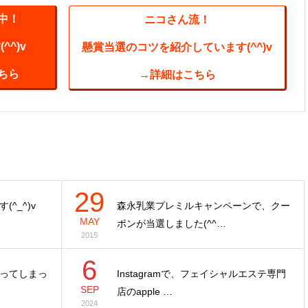
中！
ニコさん流！
^)v
懸賞当選のコツを紹介しています(^^)v
ちら
→詳細はこちら
29
^_^)v
森永乳業プレミルキャンペーンで、クー
MAY
ポンが当選しました(^^…
2015
6
ってしまっ
Instagramで、フェイシャルエステ専門
SEP
店のapple …
2024