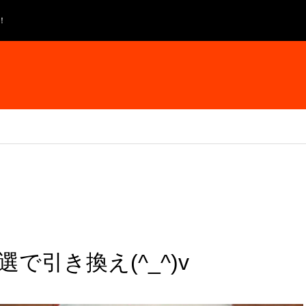
！
で引き換え(^_^)v