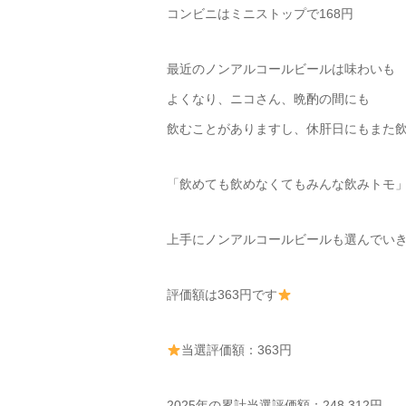
コンビニはミニストップで168円
最近のノンアルコールビールは味わいも
よくなり、ニコさん、晩酌の間にも
飲むことがありますし、休肝日にもまた
「飲めても飲めなくてもみんな飲みトモ
上手にノンアルコールビールも選んでい
評価額は363円です
当選評価額：363円
2025年の累計当選評価額：248,312円