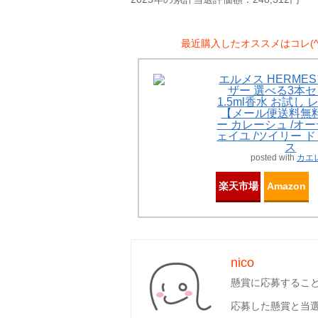
最近購入したオススメはコレ(^^
エルメス HERME
ザー 選べる3本セ
1.5ml香水 お試し
【メール便送料無料
ー カレーシュ /オ
ェイユ /ツイリー 
ス
posted with
カエ
楽天市場
Amazon
nico
懸賞に応募するこ
応募した懸賞と当