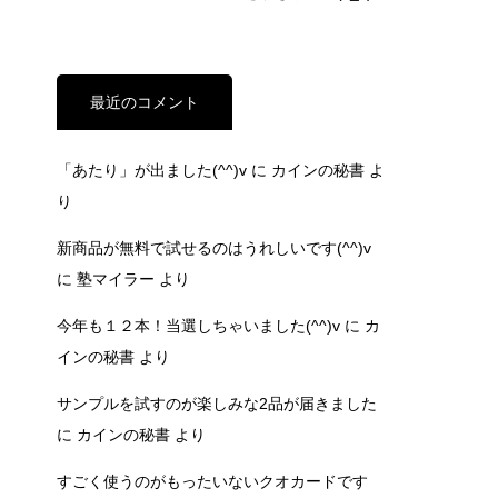
最近のコメント
「あたり」が出ました(^^)v
に
カインの秘書
よ
り
新商品が無料で試せるのはうれしいです(^^)v
に
塾マイラー
より
今年も１２本！当選しちゃいました(^^)v
に
カ
インの秘書
より
サンプルを試すのが楽しみな2品が届きました
に
カインの秘書
より
すごく使うのがもったいないクオカードです