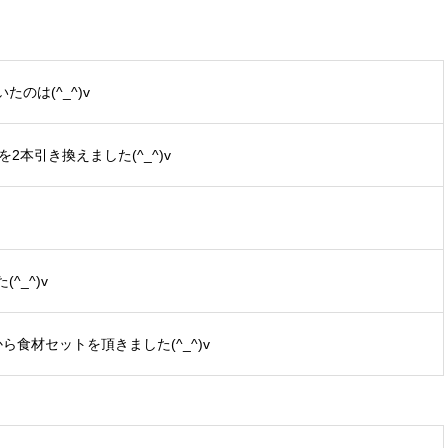
のは(^_^)v
2本引き換えました(^_^)v
_^)v
から食材セットを頂きました(^_^)v