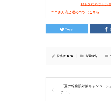
おトクなネットシ
ニコさん流当選のコツはこちら
Tweet
投稿者:
nico
当選報告
「夏の乾燥肌対策キャンペーン
(^_^)v