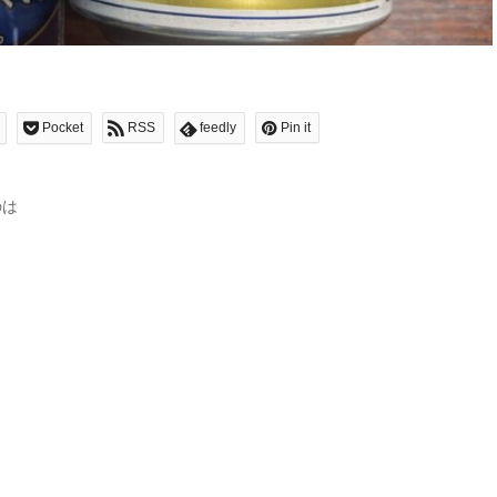
Pocket
RSS
feedly
Pin it
のは