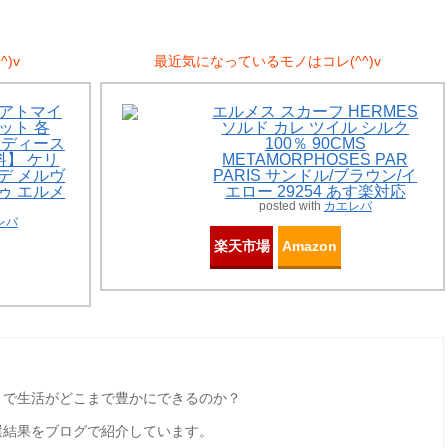
)v
最近気になっているモノはコレ(^^)v
Sアトマイ
エルメス スカーフ HERMES
ット 各
ソルド カレ ツイル シルク
 レディース
100％ 90CMS
】 ケリ
METAMORPHOSES PAR
ーデ メルヴ
PARIS サンドル/ブラウン/イ
ドゥ エルメ
エロー 29254 あす楽対応
posted with
カエレバ
レバ
楽天市場
Amazon
とで生活がどこまで豊かにできるのか？
選結果をブログで紹介しています。