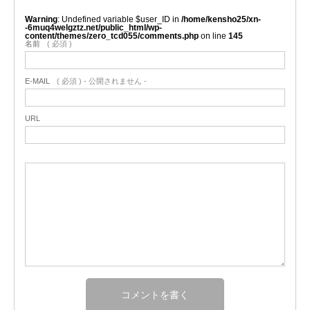
Warning
: Undefined variable $user_ID in
/home/kensho25/xn-
-6muq4welgztz.net/public_html/wp-
content/themes/zero_tcd055/comments.php
on line
145
名前
( 必須 )
E-MAIL
( 必須 ) - 公開されません -
URL