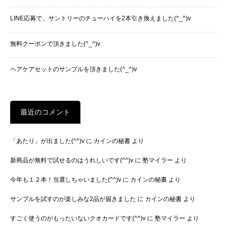
LINE応募で、サントリーのチューハイを2本引き換えました(^_^)v
無料クーポンで頂きました(^_^)v
ヘアケアセットのサンプルを頂きました(^_^)v
最近のコメント
「あたり」が出ました(^^)v
に
カインの秘書
より
新商品が無料で試せるのはうれしいです(^^)v
に
塾マイラー
より
今年も１２本！当選しちゃいました(^^)v
に
カインの秘書
より
サンプルを試すのが楽しみな2品が届きました
に
カインの秘書
より
すごく使うのがもったいないクオカードです(^^)v
に
塾マイラー
より