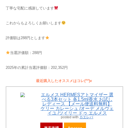
丁寧な宅配に感謝しています
これからもよろしくお願いします
評価額は288円とします
当選評価額：288円
2025年の累計当選評価額：202,352円
最近購入したオススメはコレ(^^)v
エルメス HERMESアトマイザー 選
べる3本セット 各1.5ml香水 お試し
レディース 【メール便送料無料】
ケリー カレーシュ /オーデ メルヴェ
イユ /ツイリー ドゥ エルメス
posted with
カエレバ