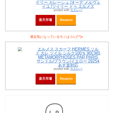
ケリー カレーシュ /オーデ メルヴェ
イユ /ツイリー ドゥ エルメス
posted with
カエレバ
楽天市場
Amazon
最近気になっているモノはコレ(^^)v
エルメス スカーフ HERMES ソル
ド カレ ツイル シルク100％ 90CMS
METAMORPHOSES PAR PARIS
サンドル/ブラウン/イエロー 29254
あす楽対応
posted with
カエレバ
楽天市場
Amazon