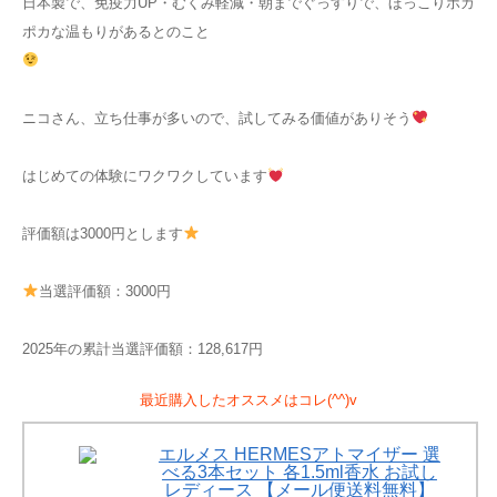
日本製で、免疫力UP・むくみ軽減・朝までぐっすりで、ほっこりポカ
ポカな温もりがあるとのこと
ニコさん、立ち仕事が多いので、試してみる価値がありそう
はじめての体験にワクワクしています
評価額は3000円とします
当選評価額：3000円
2025年の累計当選評価額：128,617円
最近購入したオススメはコレ(^^)v
エルメス HERMESアトマイザー 選
べる3本セット 各1.5ml香水 お試し
レディース 【メール便送料無料】