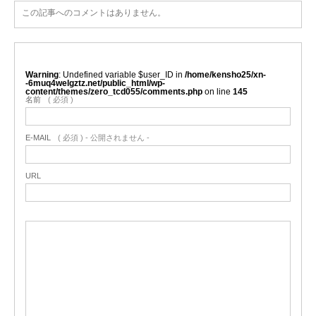
この記事へのコメントはありません。
Warning
: Undefined variable $user_ID in
/home/kensho25/xn-
-6muq4welgztz.net/public_html/wp-
content/themes/zero_tcd055/comments.php
on line
145
名前
( 必須 )
E-MAIL
( 必須 ) - 公開されません -
URL