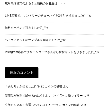
岐阜県瑞穂市のふるさと納税のお礼品は・・・
LINE応募で、サントリーのチューハイを2本引き換えました(^_^)v
無料クーポンで頂きました(^_^)v
ヘアケアセットのサンプルを頂きました(^_^)v
Instagram応募でグリーンコープさんから食材セットを頂きました(^_^)v
最近のコメント
「あたり」が出ました(^^)v
に
カインの秘書
より
新商品が無料で試せるのはうれしいです(^^)v
に
塾マイラー
より
今年も１２本！当選しちゃいました(^^)v
に
カインの秘書
より