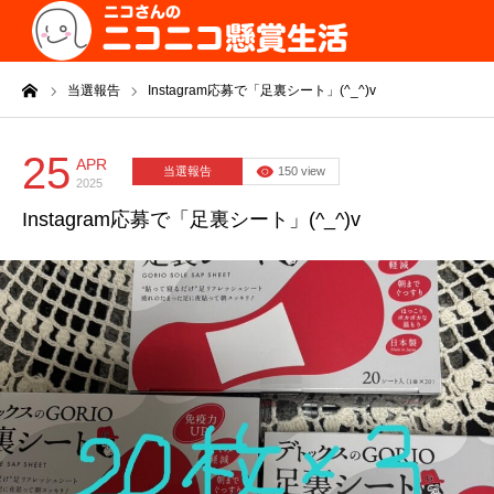
ーム
当選報告
Instagram応募で「足裏シート」(^_^)v
25
APR
当選報告
150 view
2025
Instagram応募で「足裏シート」(^_^)v