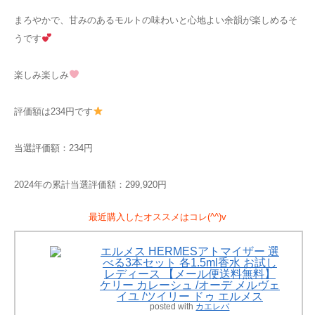
まろやかで、甘みのあるモルトの味わいと心地よい余韻が楽しめるそ
うです
楽しみ楽しみ
評価額は234円です
当選評価額：234円
2024年の累計当選評価額：299,920円
最近購入したオススメはコレ(^^)v
エルメス HERMESアトマイザー 選
べる3本セット 各1.5ml香水 お試し
レディース 【メール便送料無料】
ケリー カレーシュ /オーデ メルヴェ
イユ /ツイリー ドゥ エルメス
posted with
カエレバ