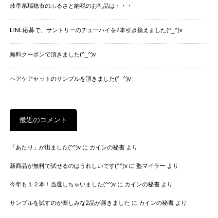
岐阜県瑞穂市のふるさと納税のお礼品は・・・
LINE応募で、サントリーのチューハイを2本引き換えました(^_^)v
無料クーポンで頂きました(^_^)v
ヘアケアセットのサンプルを頂きました(^_^)v
最近のコメント
「あたり」が出ました(^^)v
に
カインの秘書
より
新商品が無料で試せるのはうれしいです(^^)v
に
塾マイラー
より
今年も１２本！当選しちゃいました(^^)v
に
カインの秘書
より
サンプルを試すのが楽しみな2品が届きました
に
カインの秘書
より