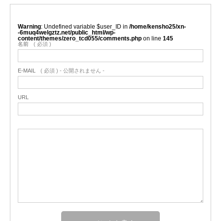
Warning
: Undefined variable $user_ID in
/home/kensho25/xn-
-6muq4welgztz.net/public_html/wp-
content/themes/zero_tcd055/comments.php
on line
145
名前
( 必須 )
E-MAIL
( 必須 ) - 公開されません -
URL