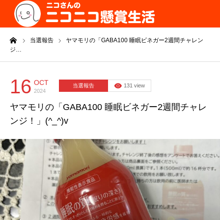
ーム
当選報告
ヤマモリの「GABA100 睡眠ビネガー2週間チャレン
ジ…
16
OCT
当選報告
131 view
2024
ヤマモリの「GABA100 睡眠ビネガー2週間チャレ
ンジ！」(^_^)v