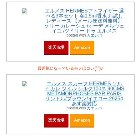
エルメス HERMESアトマイザー 選
べる3本セット 各1.5ml香水 お試し
レディース 【メール便送料無料】
ケリー カレーシュ /オーデ メルヴェ
イユ /ツイリー ドゥ エルメス
posted with
カエレバ
楽天市場
Amazon
最近気になっているモノはコレ(^^)v
エルメス スカーフ HERMES ソル
ド カレ ツイル シルク100％ 90CMS
METAMORPHOSES PAR PARIS
サンドル/ブラウン/イエロー 29254
あす楽対応
posted with
カエレバ
楽天市場
Amazon