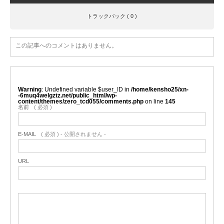
トラックバック ( 0 )
この記事へのコメントはありません。
Warning
: Undefined variable $user_ID in
/home/kensho25/xn-
-6muq4welgztz.net/public_html/wp-
content/themes/zero_tcd055/comments.php
on line
145
名前
( 必須 )
E-MAIL
( 必須 ) - 公開されません -
URL