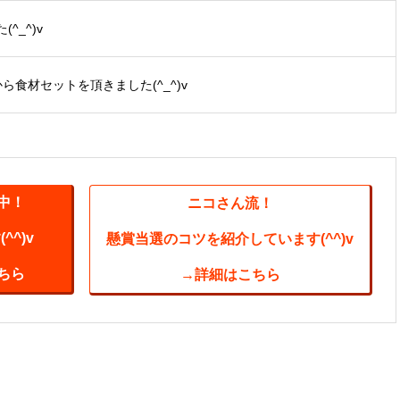
_^)v
から食材セットを頂きました(^_^)v
中！
ニコさん流！
^)v
懸賞当選のコツを紹介しています(^^)v
ちら
→詳細はこちら