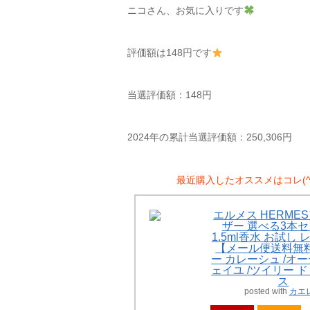
ニコさん、お気に入りです
評価額は148円です
当選評価額：148円
2024年の累計当選評価額：250,306円
最近購入したオススメはコレ(^^
エルメス HERME
ザー 選べる3本セ
1.5ml香水 お試し
【メール便送料無料
ー カレーシュ /オ
ェイユ /ツイリー 
ス
posted with
カエ