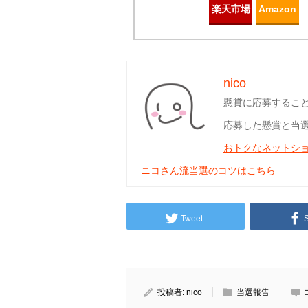
楽天市場
Amazon
nico
懸賞に応募するこ
応募した懸賞と当
おトクなネットシ
ニコさん流当選のコツはこちら
Tweet
投稿者:
nico
当選報告