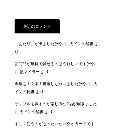
最近のコメント
「あたり」が出ました(^^)v
に
カインの秘書
よ
り
新商品が無料で試せるのはうれしいです(^^)v
に
塾マイラー
より
今年も１２本！当選しちゃいました(^^)v
に
カ
インの秘書
より
サンプルを試すのが楽しみな2品が届きました
に
カインの秘書
より
すごく使うのがもったいないクオカードです