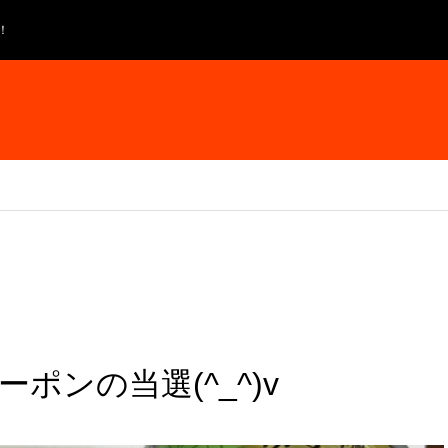
！
ポンの当選(^_^)v