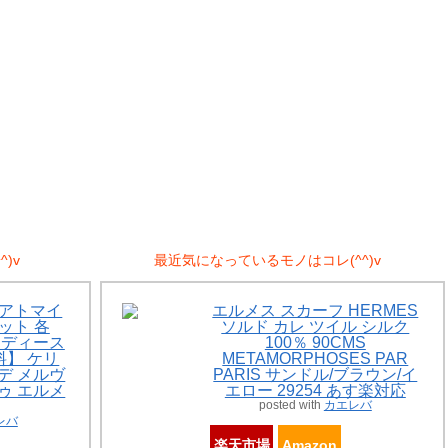
)v
最近気になっているモノはコレ(^^)v
Sアトマイ
エルメス スカーフ HERMES
ット 各
ソルド カレ ツイル シルク
 レディース
100％ 90CMS
】 ケリ
METAMORPHOSES PAR
ーデ メルヴ
PARIS サンドル/ブラウン/イ
ドゥ エルメ
エロー 29254 あす楽対応
posted with
カエレバ
レバ
楽天市場
Amazon