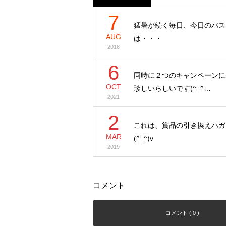
7
猛暑が続く毎日、今日のバス
AUG
は・・・
2016
6
同時に２つのキャンペーンに
OCT
珍しいらしいです(^_^…
2021
2
これは、賞品の引き換えハガ
MAR
(^_^)v
2019
コメント
コメント ( 0 )