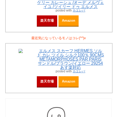
ケリー カレーシュ /オーデ メルヴェ
イユ /ツイリー ドゥ エルメス
posted with
カエレバ
楽天市場
Amazon
最近気になっているモノはコレ(^^)v
エルメス スカーフ HERMES ソル
ド カレ ツイル シルク100％ 90CMS
METAMORPHOSES PAR PARIS
サンドル/ブラウン/イエロー 29254
あす楽対応
posted with
カエレバ
楽天市場
Amazon