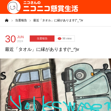
ーム
当選報告
最近「タオル」に縁があります(^_^)v
30
JUN
当選報告
96 view
2024
最近「タオル」に縁があります(^_^)v