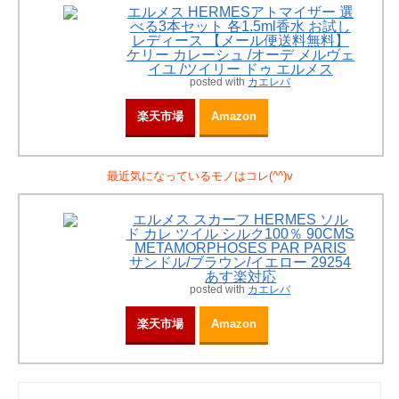
エルメス HERMESアトマイザー 選
べる3本セット 各1.5ml香水 お試し
レディース 【メール便送料無料】
ケリー カレーシュ /オーデ メルヴェ
イユ /ツイリー ドゥ エルメス
posted with
カエレバ
楽天市場
Amazon
最近気になっているモノはコレ(^^)v
エルメス スカーフ HERMES ソル
ド カレ ツイル シルク100％ 90CMS
METAMORPHOSES PAR PARIS
サンドル/ブラウン/イエロー 29254
あす楽対応
posted with
カエレバ
楽天市場
Amazon