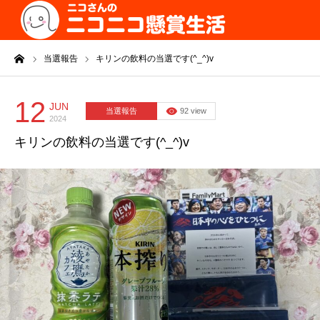
ーム
当選報告
キリンの飲料の当選です(^_^)v
12
JUN
当選報告
92 view
2024
キリンの飲料の当選です(^_^)v