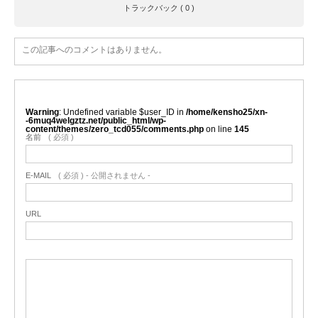
トラックバック ( 0 )
この記事へのコメントはありません。
Warning
: Undefined variable $user_ID in
/home/kensho25/xn-
-6muq4welgztz.net/public_html/wp-
content/themes/zero_tcd055/comments.php
on line
145
名前
( 必須 )
E-MAIL
( 必須 ) - 公開されません -
URL