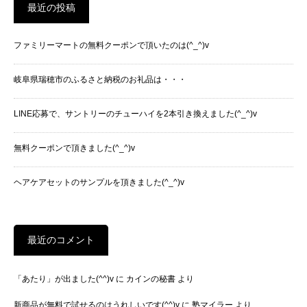
最近の投稿
ファミリーマートの無料クーポンで頂いたのは(^_^)v
岐阜県瑞穂市のふるさと納税のお礼品は・・・
LINE応募で、サントリーのチューハイを2本引き換えました(^_^)v
無料クーポンで頂きました(^_^)v
ヘアケアセットのサンプルを頂きました(^_^)v
最近のコメント
「あたり」が出ました(^^)v
に
カインの秘書
より
新商品が無料で試せるのはうれしいです(^^)v
に
塾マイラー
より