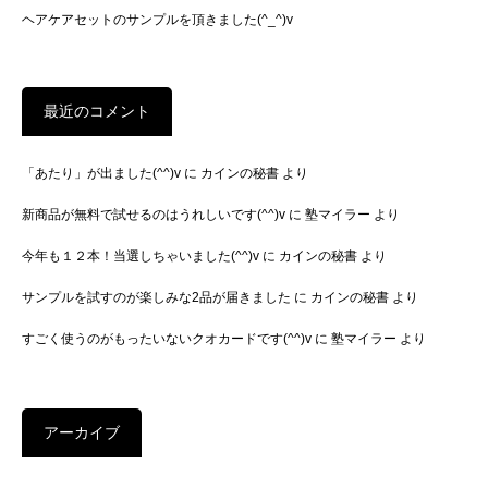
ヘアケアセットのサンプルを頂きました(^_^)v
最近のコメント
「あたり」が出ました(^^)v
に
カインの秘書
より
新商品が無料で試せるのはうれしいです(^^)v
に
塾マイラー
より
今年も１２本！当選しちゃいました(^^)v
に
カインの秘書
より
サンプルを試すのが楽しみな2品が届きました
に
カインの秘書
より
すごく使うのがもったいないクオカードです(^^)v
に
塾マイラー
より
アーカイブ