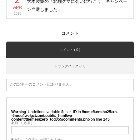
大木製薬の「北極クマに会いに行こう」キャンペー
APR
ン当選しました…
2015
コメント
コメント ( 0 )
トラックバック ( 0 )
この記事へのコメントはありません。
Warning
: Undefined variable $user_ID in
/home/kensho25/xn-
-6muq4welgztz.net/public_html/wp-
content/themes/zero_tcd055/comments.php
on line
145
名前
( 必須 )
E-MAIL
( 必須 ) - 公開されません -