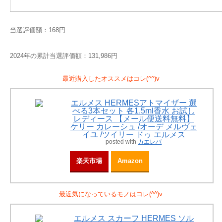
当選評価額：168円
2024年の累計当選評価額：131,986円
最近購入したオススメはコレ(^^)v
エルメス HERMESアトマイザー 選
べる3本セット 各1.5ml香水 お試し
レディース 【メール便送料無料】
ケリー カレーシュ /オーデ メルヴェ
イユ /ツイリー ドゥ エルメス
posted with
カエレバ
楽天市場
Amazon
最近気になっているモノはコレ(^^)v
エルメス スカーフ HERMES ソル