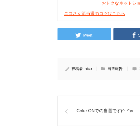
おトクなネットシ
ニコさん流当選のコツはこちら
Tweet
投稿者:
nico
当選報告
Coke ONでの当選です(^_^)v