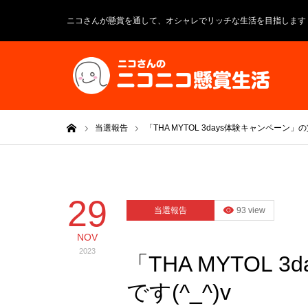
ニコさんが懸賞を通して、オシャレでリッチな生活を目指します
ホーム
当選報告
「THA MYTOL 3days体験キャンペーン」
29
当選報告
93 view
NOV
2023
「THA MYTOL
です(^_^)v