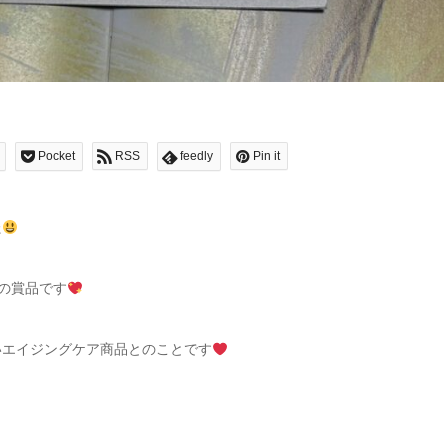
Pocket
RSS
feedly
Pin it
た
ン」の賞品です
いエイジングケア商品とのことです
）