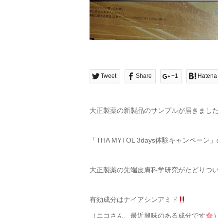
Tweet
Share
+1
Hatena
大正製薬の新製品のサンプルが届きまし
「THA MYTOL 3days体験キャンペー
大正製薬の先端皮膚科学研究がたどりつ
有効成分はナイアシンアミド
（ニコさん、最近興味のある成分です