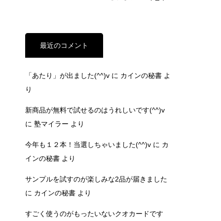
最近のコメント
「あたり」が出ました(^^)v
に
カインの秘書
よ
り
新商品が無料で試せるのはうれしいです(^^)v
に
塾マイラー
より
今年も１２本！当選しちゃいました(^^)v
に
カ
インの秘書
より
サンプルを試すのが楽しみな2品が届きました
に
カインの秘書
より
すごく使うのがもったいないクオカードです