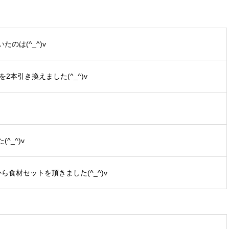
のは(^_^)v
2本引き換えました(^_^)v
_^)v
から食材セットを頂きました(^_^)v