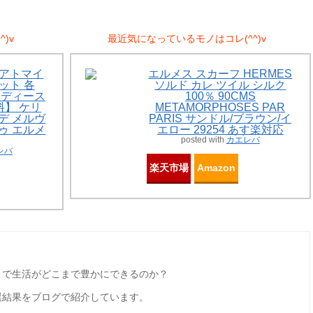
)v
最近気になっているモノはコレ(^^)v
Sアトマイ
エルメス スカーフ HERMES
ット 各
ソルド カレ ツイル シルク
 レディース
100％ 90CMS
】 ケリ
METAMORPHOSES PAR
ーデ メルヴ
PARIS サンドル/ブラウン/イ
ドゥ エルメ
エロー 29254 あす楽対応
posted with
カエレバ
レバ
楽天市場
Amazon
とで生活がどこまで豊かにできるのか？
選結果をブログで紹介しています。