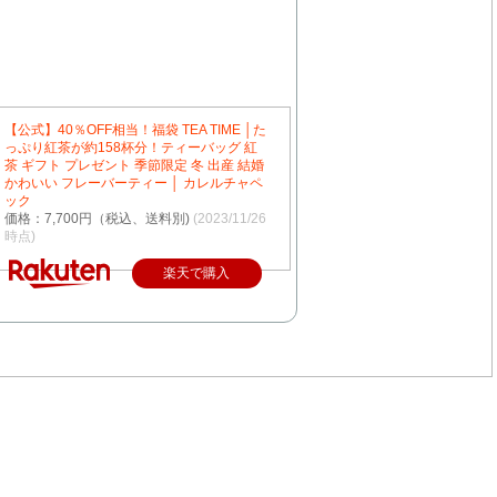
【公式】40％OFF相当！福袋 TEA TIME │た
っぷり紅茶が約158杯分！ティーバッグ 紅
茶 ギフト プレゼント 季節限定 冬 出産 結婚
かわいい フレーバーティー │ カレルチャペ
ック
価格：7,700円（税込、送料別)
(2023/11/26
時点)
楽天で購入