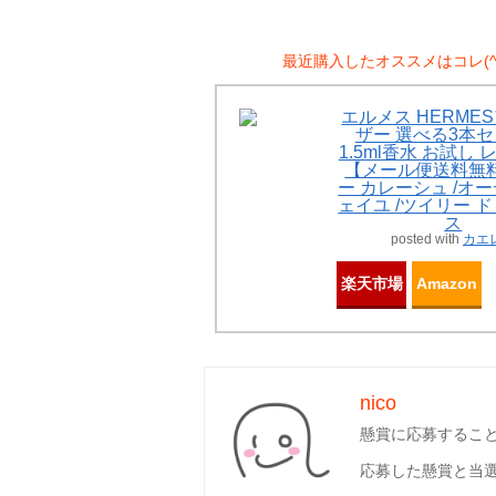
最近購入したオススメはコレ(^^
エルメス HERME
ザー 選べる3本セ
1.5ml香水 お試し
【メール便送料無料
ー カレーシュ /オ
ェイユ /ツイリー 
ス
posted with
カエ
楽天市場
Amazon
nico
懸賞に応募するこ
応募した懸賞と当