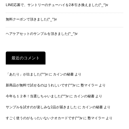
LINE応募で、サントリーのチューハイを2本引き換えました(^_^)v
無料クーポンで頂きました(^_^)v
ヘアケアセットのサンプルを頂きました(^_^)v
最近のコメント
「あたり」が出ました(^^)v
に
カインの秘書
より
新商品が無料で試せるのはうれしいです(^^)v
に
塾マイラー
より
今年も１２本！当選しちゃいました(^^)v
に
カインの秘書
より
サンプルを試すのが楽しみな2品が届きました
に
カインの秘書
より
すごく使うのがもったいないクオカードです(^^)v
に
塾マイラー
より