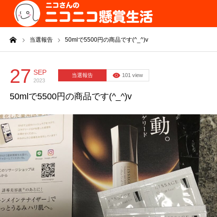
ーム
当選報告
50mlで5500円の商品です(^_^)v
27
SEP
当選報告
101 view
2023
50mlで5500円の商品です(^_^)v