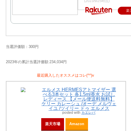
(2023/9/25時点)
楽
当選評価額：300円
2023年の累計当選評価額:234,034円
最近購入したオススメはコレ(^^)v
エルメス HERMESアトマイザー 選
べる3本セット 各1.5ml香水 お試し
レディース 【メール便送料無料】
ケリー カレーシュ /オーデ メルヴェ
イユ /ツイリー ドゥ エルメス
posted with
カエレバ
楽天市場
Amazon