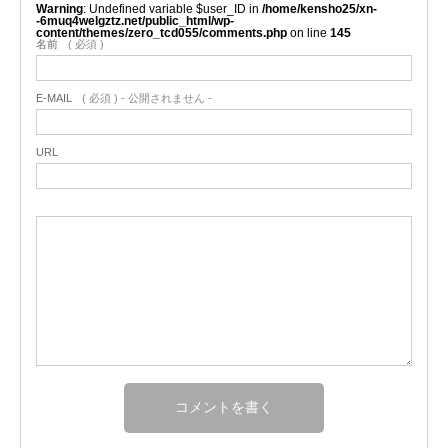
Warning
: Undefined variable $user_ID in
/home/kensho25/xn-
-6muq4welgztz.net/public_html/wp-
content/themes/zero_tcd055/comments.php
on line
145
名前
( 必須 )
E-MAIL
( 必須 ) - 公開されません -
URL