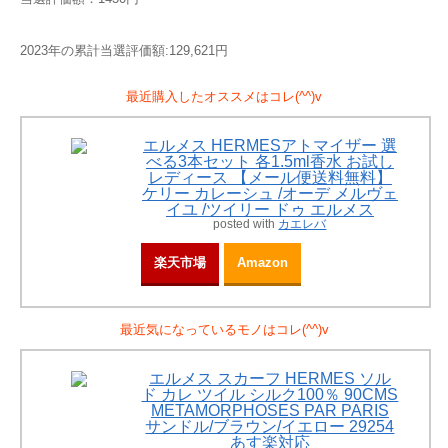
2023年の累計当選評価額:129,621円
最近購入したオススメはコレ(^^)v
エルメス HERMESアトマイザー 選
べる3本セット 各1.5ml香水 お試し
レディース 【メール便送料無料】
ケリー カレーシュ /オーデ メルヴェ
イユ /ツイリー ドゥ エルメス
posted with
カエレバ
楽天市場
Amazon
最近気になっているモノはコレ(^^)v
エルメス スカーフ HERMES ソル
ド カレ ツイル シルク100％ 90CMS
METAMORPHOSES PAR PARIS
サンドル/ブラウン/イエロー 29254
あす楽対応