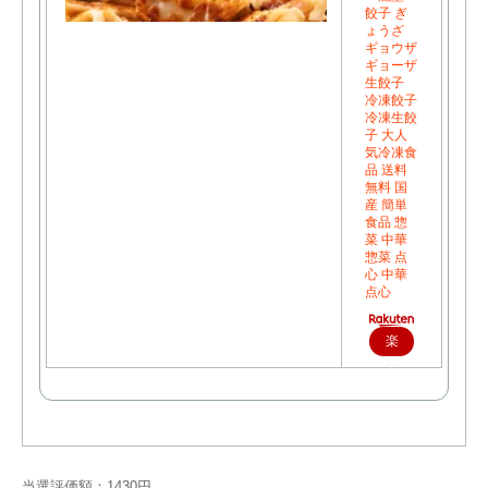
餃子 ぎ
ょうざ
ギョウザ
ギョーザ
生餃子
冷凍餃子
冷凍生餃
子 大人
気冷凍食
品 送料
無料 国
産 簡単
食品 惣
菜 中華
惣菜 点
心 中華
点心
楽
天
で
購
入
当選評価額：1430円