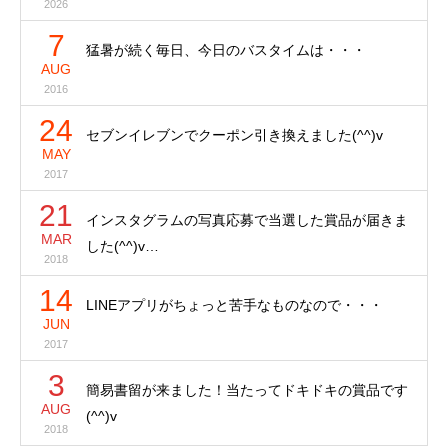
2026
7
猛暑が続く毎日、今日のバスタイムは・・・
AUG
2016
24
セブンイレブンでクーポン引き換えました(^^)v
MAY
2017
21
インスタグラムの写真応募で当選した賞品が届きま
MAR
した(^^)v…
2018
14
LINEアプリがちょっと苦手なものなので・・・
JUN
2017
3
簡易書留が来ました！当たってドキドキの賞品です
AUG
(^^)v
2018