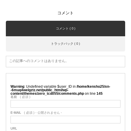
コメント
コメント ( 0 )
トラックバック ( 0 )
この記事へのコメントはありません。
Warning
: Undefined variable $user_ID in
/home/kensho25/xn-
-6muq4welgztz.net/public_html/wp-
content/themes/zero_tcd055/comments.php
on line
145
名前
( 必須 )
E-MAIL
( 必須 ) - 公開されません -
URL