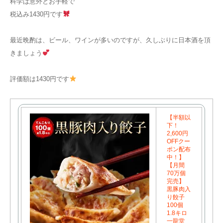
科学は意外とお手軽で
税込み1430円です
最近晩酌は、ビール、ワインが多いのですが、久しぶりに日本酒を頂
きましょう
評価額は1430円です
【半額以
下！
2,600円
OFFクー
ポン配布
中！】
【月間
70万個
完売】
黒豚肉入
り餃子
100個
1.8キロ
一龍堂