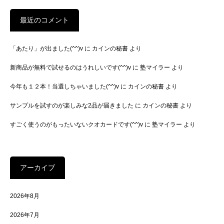
最近のコメント
「あたり」が出ました(^^)v
に
カインの秘書
より
新商品が無料で試せるのはうれしいです(^^)v
に
塾マイラー
より
今年も１２本！当選しちゃいました(^^)v
に
カインの秘書
より
サンプルを試すのが楽しみな2品が届きました
に
カインの秘書
より
すごく使うのがもったいないクオカードです(^^)v
に
塾マイラー
より
アーカイブ
2026年8月
2026年7月