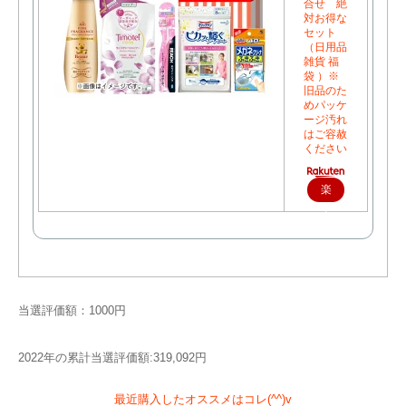
合せ 絶
対お得な
セット
（日用品
雑貨 福
袋 ）※
旧品のた
めパッケ
ージ汚れ
はご容赦
ください
楽
天
で
購
入
当選評価額：1000円
2022年の累計当選評価額:319,092円
最近購入したオススメはコレ(^^)v