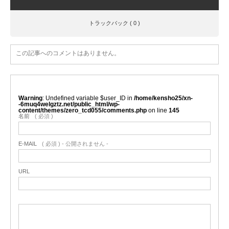
トラックバック ( 0 )
この記事へのコメントはありません。
Warning
: Undefined variable $user_ID in
/home/kensho25/xn-
-6muq4welgztz.net/public_html/wp-
content/themes/zero_tcd055/comments.php
on line
145
名前
( 必須 )
E-MAIL
( 必須 ) - 公開されません -
URL