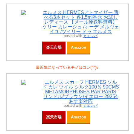
エルメス HERMESアトマイザー 選
べる3本セット 各1.5ml香水 お試し
レディース 【メール便送料無料】
ケリー カレーシュ /オーデ メルヴェ
イユ /ツイリー ドゥ エルメス
posted with
カエレバ
楽天市場
Amazon
最近気になっているモノはコレ(^^)v
エルメス スカーフ HERMES ソル
ド カレ ツイル シルク100％ 90CMS
METAMORPHOSES PAR PARIS
サンドル/ブラウン/イエロー 29254
あす楽対応
posted with
カエレバ
楽天市場
Amazon