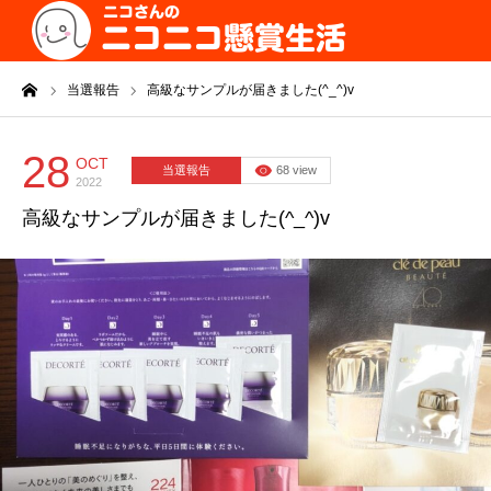
ーム
当選報告
高級なサンプルが届きました(^_^)v
28
OCT
当選報告
68 view
2022
高級なサンプルが届きました(^_^)v