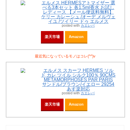
エルメス HERMESアトマイザー 選
べる3本セット 各1.5ml香水 お試し
レディース 【メール便送料無料】
ケリー カレーシュ /オーデ メルヴェ
イユ /ツイリー ドゥ エルメス
posted with
カエレバ
楽天市場
Amazon
最近気になっているモノはコレ(^^)v
エルメス スカーフ HERMES ソル
ド カレ ツイル シルク100％ 90CMS
METAMORPHOSES PAR PARIS
サンドル/ブラウン/イエロー 29254
あす楽対応
posted with
カエレバ
楽天市場
Amazon