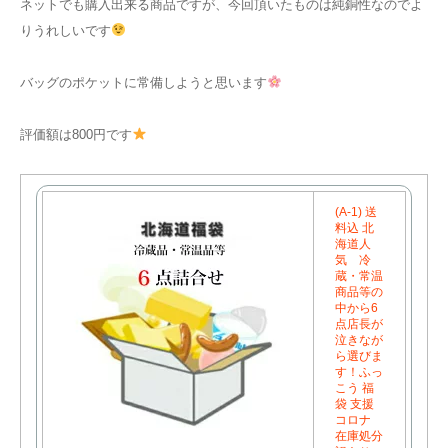
ネットでも購入出来る商品ですが、今回頂いたものは純銅性なのでよ
りうれしいです
バッグのポケットに常備しようと思います
評価額は800円です
(A-1) 送
料込 北
海道人
気 冷
蔵・常温
商品等の
中から6
点店長が
泣きなが
ら選びま
す！ふっ
こう 福
袋 支援
コロナ
在庫処分