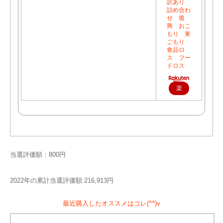
訳あり
詰め合わ
せ 復
興 おこ
もり 巣
ごもり
食品ロ
ス フー
ドロス
楽
天
で
購
入
当選評価額：800円
2022年の累計当選評価額:216,913円
最近購入したオススメはコレ(^^)v