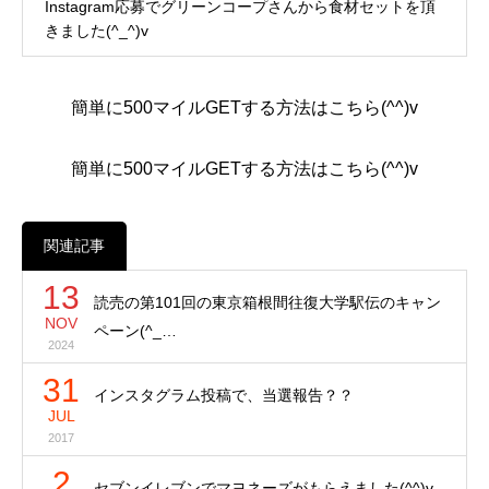
Instagram応募でグリーンコープさんから食材セットを頂
きました(^_^)v
簡単に500マイルGETする方法はこちら(^^)v
簡単に500マイルGETする方法はこちら(^^)v
関連記事
13
読売の第101回の東京箱根間往復大学駅伝のキャン
NOV
ペーン(^_…
2024
31
インスタグラム投稿で、当選報告？？
JUL
2017
2
セブンイレブンでマヨネーズがもらえました(^^)v