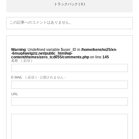
トラックバック ( 0 )
この記事へのコメントはありません。
Warning
: Undefined variable $user_ID in
/home/kensho25/xn-
-6muq4welgztz.net/public_html/wp-
content/themes/zero_tcd055/comments.php
on line
145
名前
( 必須 )
E-MAIL
( 必須 ) - 公開されません -
URL