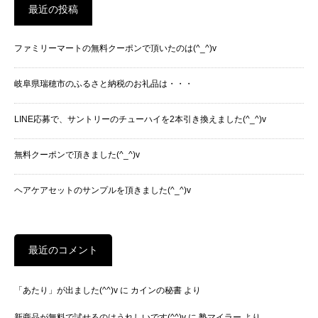
最近の投稿
ファミリーマートの無料クーポンで頂いたのは(^_^)v
岐阜県瑞穂市のふるさと納税のお礼品は・・・
LINE応募で、サントリーのチューハイを2本引き換えました(^_^)v
無料クーポンで頂きました(^_^)v
ヘアケアセットのサンプルを頂きました(^_^)v
最近のコメント
「あたり」が出ました(^^)v
に
カインの秘書
より
新商品が無料で試せるのはうれしいです(^^)v
に
塾マイラー
より