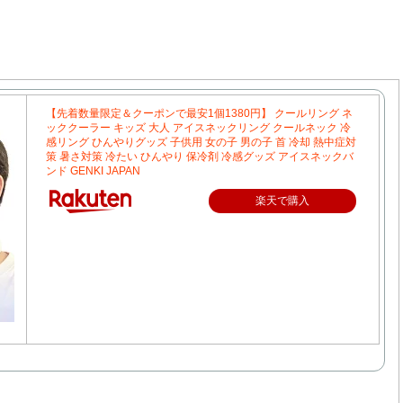
【先着数量限定＆クーポンで最安1個1380円】 クールリング ネ
ッククーラー キッズ 大人 アイスネックリング クールネック 冷
感リング ひんやりグッズ 子供用 女の子 男の子 首 冷却 熱中症対
策 暑さ対策 冷たい ひんやり 保冷剤 冷感グッズ アイスネックバ
ンド GENKI JAPAN
楽天で購入