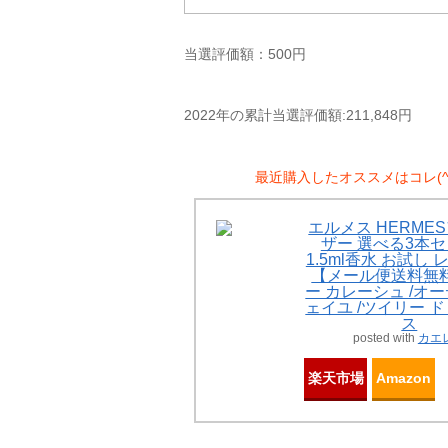
当選評価額：500円
2022年の累計当選評価額:211,848円
最近購入したオススメはコレ(^^
エルメス HERME
ザー 選べる3本セ
1.5ml香水 お試し
【メール便送料無料
ー カレーシュ /オ
ェイユ /ツイリー 
ス
posted with
カエ
楽天市場
Amazon