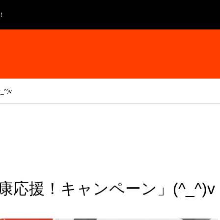
！
^)v
応援！キャンペーン」(^_^)v