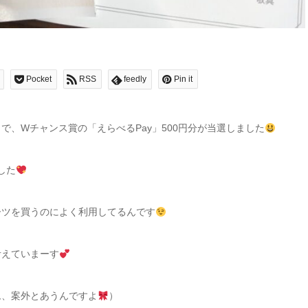
Pocket
RSS
feedly
Pin it
で、Wチャンス賞の「えらべるPay」500円分が当選しました
した
ーツを買うのによく利用してるんです
考えていまーす
ム、案外とあうんですよ
）