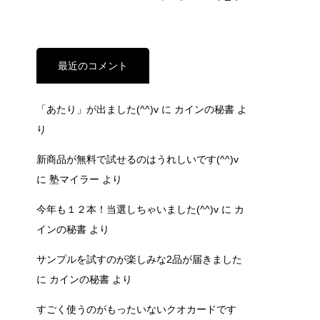
最近のコメント
「あたり」が出ました(^^)v
に
カインの秘書
よ
り
新商品が無料で試せるのはうれしいです(^^)v
に
塾マイラー
より
今年も１２本！当選しちゃいました(^^)v
に
カ
インの秘書
より
サンプルを試すのが楽しみな2品が届きました
に
カインの秘書
より
すごく使うのがもったいないクオカードです