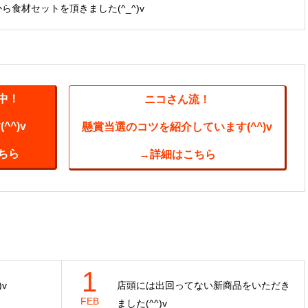
から食材セットを頂きました(^_^)v
中！
ニコさん流！
^)v
懸賞当選のコツを紹介しています(^^)v
ちら
→詳細はこちら
1
v
店頭には出回ってない新商品をいただき
FEB
ました(^^)v