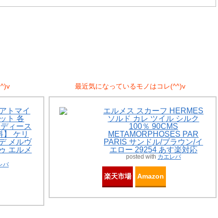
)v
最近気になっているモノはコレ(^^)v
Sアトマイ
エルメス スカーフ HERMES
ット 各
ソルド カレ ツイル シルク
 レディース
100％ 90CMS
】 ケリ
METAMORPHOSES PAR
ーデ メルヴ
PARIS サンドル/ブラウン/イ
ドゥ エルメ
エロー 29254 あす楽対応
posted with
カエレバ
レバ
楽天市場
Amazon