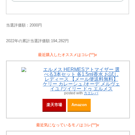
で
購
入
当選評価額：2000円
2022年の累計当選評価額:194,282円
最近購入したオススメはコレ(^^)v
エルメス HERMESアトマイザー 選
べる3本セット 各1.5ml香水 お試し
レディース 【メール便送料無料】
ケリー カレーシュ /オーデ メルヴェ
イユ /ツイリー ドゥ エルメス
posted with
カエレバ
楽天市場
Amazon
最近気になっているモノはコレ(^^)v