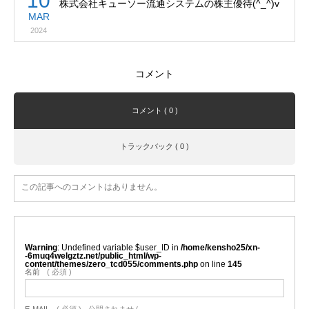
10
株式会社キューソー流通システムの株主優待(^_^)v
MAR
2024
コメント
コメント ( 0 )
トラックバック ( 0 )
この記事へのコメントはありません。
Warning
: Undefined variable $user_ID in
/home/kensho25/xn-
-6muq4welgztz.net/public_html/wp-
content/themes/zero_tcd055/comments.php
on line
145
名前
( 必須 )
E-MAIL
( 必須 ) - 公開されません -