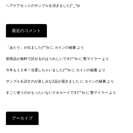
ヘアケアセットのサンプルを頂きました(^_^)v
最近のコメント
「あたり」が出ました(^^)v
に
カインの秘書
より
新商品が無料で試せるのはうれしいです(^^)v
に
塾マイラー
より
今年も１２本！当選しちゃいました(^^)v
に
カインの秘書
より
サンプルを試すのが楽しみな2品が届きました
に
カインの秘書
より
すごく使うのがもったいないクオカードです(^^)v
に
塾マイラー
より
アーカイブ