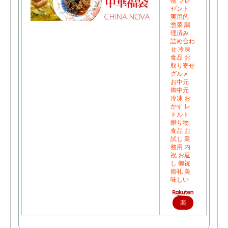
物 プレ
ゼント
実用的
惣菜 調
理済み
詰め合わ
せ 冷凍
食品 お
取り寄せ
グルメ
お中元
御中元
冷凍 お
かず レ
トルト
贈り物
食品 お
試し 業
務用 内
祝 お返
し 御祝
御礼 美
味しい
楽
天