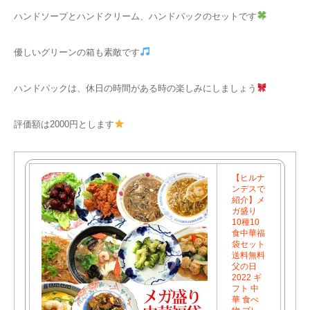
ハンドソープとハンドクリーム、ハンドパックのセットです
優しいグリーンの箱も素敵です
ハンドパックは、休日の時間がある時の楽しみにしましょう
評価額は2000円とします
【ヒルナ
ンデスで
紹介】メ
ガ盛り
10種10
食中華福
袋セット
送料無料
父の日
2022 ギ
フト 中
華 食べ