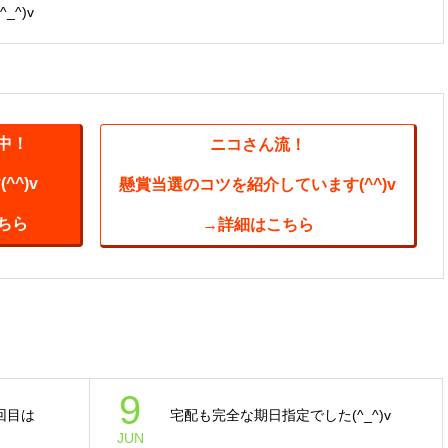
^)v
中！
ニコさん流！
^)v
懸賞当選のコツを紹介しています(^^)v
ちら
→詳細はこちら
9
回目は
宅配も完全な期日指定でした(^_^)v
JUN