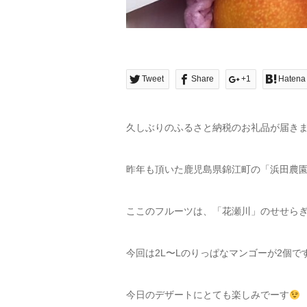
Tweet
Share
+1
Hatena
久しぶりのふるさと納税のお礼品が届き
昨年も頂いた鹿児島県錦江町の「浜田農
ここのフルーツは、「花瀬川」のせせら
今回は2L〜Lのりっぱなマンゴーが2個で
今日のデザートにとても楽しみでーす