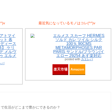
)v
最近気になっているモノはコレ(^^)v
Sアトマイ
エルメス スカーフ HERMES
ット 各
ソルド カレ ツイル シルク
 レディース
100％ 90CMS
】 ケリ
METAMORPHOSES PAR
ーデ メルヴ
PARIS サンドル/ブラウン/イ
ドゥ エルメ
エロー 29254 あす楽対応
posted with
カエレバ
レバ
楽天市場
Amazon
とで生活がどこまで豊かにできるのか？