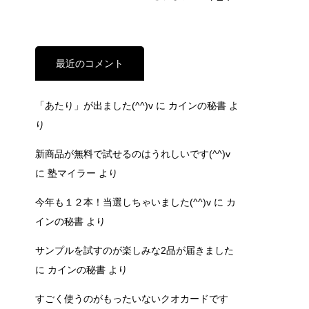
最近のコメント
「あたり」が出ました(^^)v
に
カインの秘書
よ
り
新商品が無料で試せるのはうれしいです(^^)v
に
塾マイラー
より
今年も１２本！当選しちゃいました(^^)v
に
カ
インの秘書
より
サンプルを試すのが楽しみな2品が届きました
に
カインの秘書
より
すごく使うのがもったいないクオカードです