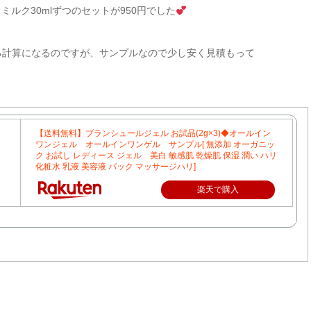
ルク30mlずつのセットが950円でした
位する計算になるのですが、サンプルなので少し安く見積もって
【送料無料】ブランシュールジェル お試品(2g×3)◆オールイン
ワンジェル オールインワンゲル サンプル[ 無添加 オーガニッ
ク お試し レディース ジェル 美白 敏感肌 乾燥肌 保湿 潤い ハリ
化粧水 乳液 美容液 パック マッサージハリ]
楽天で購入