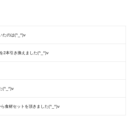
のは(^_^)v
2本引き換えました(^_^)v
_^)v
から食材セットを頂きました(^_^)v