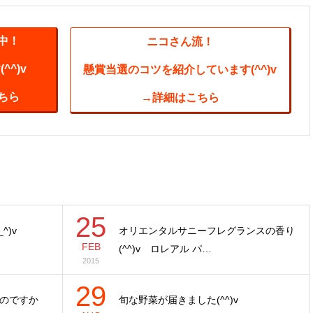
中！
ニコさん流！
^)v
懸賞当選のコツを紹介しています(^^)v
ちら
→詳細はこちら
25
^)v
オリエンタルサニーフレグランスの香り
FEB
(^^)v ロレアル パ…
2015
29
のですか
旬な野菜が届きました(^^)v