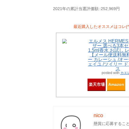
2021年の累計当選評価額::252,969円
最近購入したオススメはコレ(^^
エルメス HERME
ザー 選べる3本セ
1.5ml香水 お試し
【メール便送料無料
ー カレーシュ /オ
ェイユ /ツイリー 
ス
posted with
カエ
楽天市場
Amazon
nico
懸賞に応募するこ