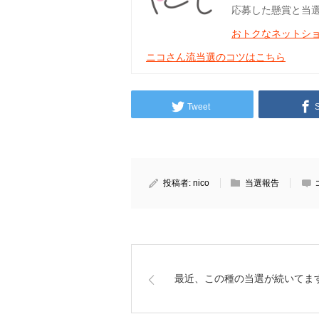
応募した懸賞と当
おトクなネットシ
ニコさん流当選のコツはこちら
Tweet
投稿者:
nico
当選報告
最近、この種の当選が続いてます(^