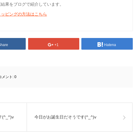
選結果をブログで紹介しています。
ョッピングの方法はこちら
Share
+1
Hatena
コメント:
0
_^)v
今日がお誕生日だそうです(^_^)v