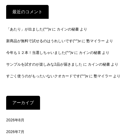
最近のコメント
「あたり」が出ました(^^)v
に
カインの秘書
より
新商品が無料で試せるのはうれしいです(^^)v
に
塾マイラー
より
今年も１２本！当選しちゃいました(^^)v
に
カインの秘書
より
サンプルを試すのが楽しみな2品が届きました
に
カインの秘書
より
すごく使うのがもったいないクオカードです(^^)v
に
塾マイラー
より
アーカイブ
2026年8月
2026年7月