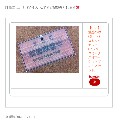
評価額は、むずかしいんですが500円とします
【中古】
魅惑の砂
(ダート)
コミック
セット
(ビッグ
コミック
ス) [マー
ケットプ
レイスセ
ット]
楽
天
で
購
入
当選評価額：500円