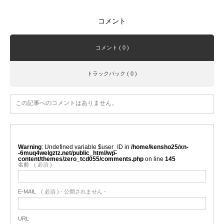
コメント
コメント ( 0 )
トラックバック ( 0 )
この記事へのコメントはありません。
Warning
: Undefined variable $user_ID in
/home/kensho25/xn-
-6muq4welgztz.net/public_html/wp-
content/themes/zero_tcd055/comments.php
on line
145
名前
( 必須 )
E-MAIL
( 必須 ) - 公開されません -
URL