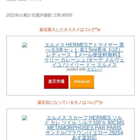
2021年の累計当選評価額::239,955円
最近購入したオススメはコレ(^^)v
エルメス HERMESアトマイザー 選
べる3本セット 各1.5ml香水 お試し
レディース 【メール便送料無料】
ケリー カレーシュ /オーデ メルヴェ
イユ /ツイリー ドゥ エルメス
posted with
カエレバ
楽天市場
Amazon
最近気になっているモノはコレ(^^)v
エルメス スカーフ HERMES ソル
ド カレ ツイル シルク100％ 90CMS
METAMORPHOSES PAR PARIS
サンドル/ブラウン/イエロー 29254
あす楽対応