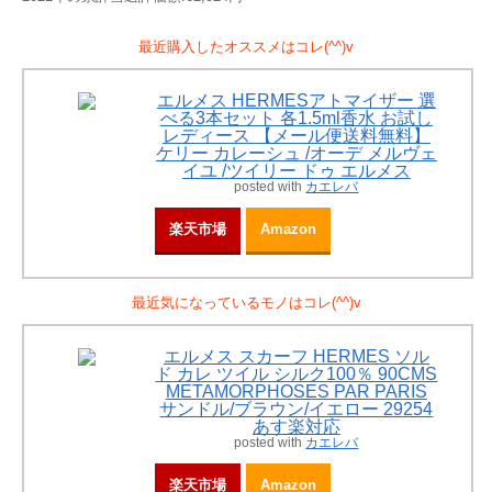
最近購入したオススメはコレ(^^)v
エルメス HERMESアトマイザー 選
べる3本セット 各1.5ml香水 お試し
レディース 【メール便送料無料】
ケリー カレーシュ /オーデ メルヴェ
イユ /ツイリー ドゥ エルメス
posted with
カエレバ
楽天市場
Amazon
最近気になっているモノはコレ(^^)v
エルメス スカーフ HERMES ソル
ド カレ ツイル シルク100％ 90CMS
METAMORPHOSES PAR PARIS
サンドル/ブラウン/イエロー 29254
あす楽対応
posted with
カエレバ
楽天市場
Amazon