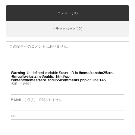
コメント ( 0 )
トラックバック ( 0 )
この記事へのコメントはありません。
Warning
: Undefined variable $user_ID in
/home/kensho25/xn-
-6muq4welgztz.net/public_html/wp-
content/themes/zero_tcd055/comments.php
on line
145
名前
( 必須 )
E-MAIL
( 必須 ) - 公開されません -
URL