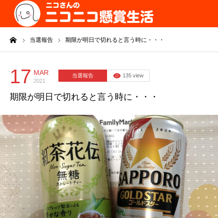
ーム
当選報告
期限が明日で切れると言う時に・・・
17
MAR
当選報告
135 view
2021
期限が明日で切れると言う時に・・・