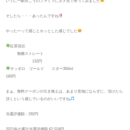
いでに一駅向こうのファミマにダメ元で寄ってみました
そしたら・・・あったんですね
やったーって感じとホッとした感じでした
紅茶花伝
無糖ストレート
132円
サッポロ ゴールド スター350ml
160円
まぁ、無料クーポンの引き換えは、あまり意地にならずに、頂けたら
頂くという感じでいるのがいいですね
当選評価額：292円
2021年の累計当選評価額:62,024円