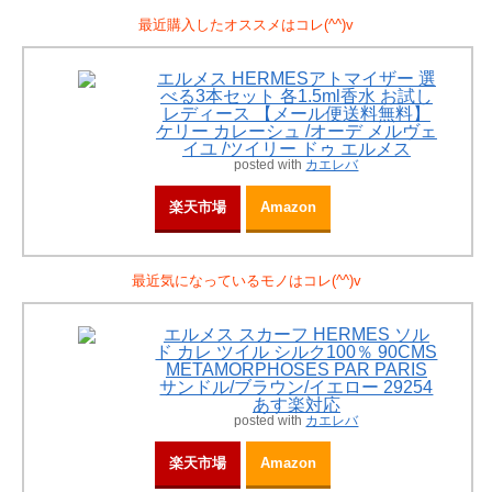
最近購入したオススメはコレ(^^)v
エルメス HERMESアトマイザー 選
べる3本セット 各1.5ml香水 お試し
レディース 【メール便送料無料】
ケリー カレーシュ /オーデ メルヴェ
イユ /ツイリー ドゥ エルメス
posted with
カエレバ
楽天市場
Amazon
最近気になっているモノはコレ(^^)v
エルメス スカーフ HERMES ソル
ド カレ ツイル シルク100％ 90CMS
METAMORPHOSES PAR PARIS
サンドル/ブラウン/イエロー 29254
あす楽対応
posted with
カエレバ
楽天市場
Amazon