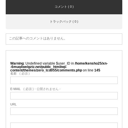
コメント ( 0 )
トラックバック ( 0 )
この記事へのコメントはありません。
Warning
: Undefined variable $user_ID in
/home/kensho25/xn-
-6muq4welgztz.net/public_html/wp-
content/themes/zero_tcd055/comments.php
on line
145
名前
( 必須 )
E-MAIL
( 必須 ) - 公開されません -
URL