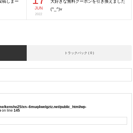
投稿しまー
大好きな無料クーポンを引き換えました
JUN
(^_^)v
2022
トラックバック ( 0 )
me/kensho25/xn--6muq4welgztz.net/public_html/wp-
p
on line
145