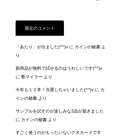
最近のコメント
「あたり」が出ました(^^)v
に
カインの秘書
よ
り
新商品が無料で試せるのはうれしいです(^^)v
に
塾マイラー
より
今年も１２本！当選しちゃいました(^^)v
に
カ
インの秘書
より
サンプルを試すのが楽しみな2品が届きました
に
カインの秘書
より
すごく使うのがもったいないクオカードです