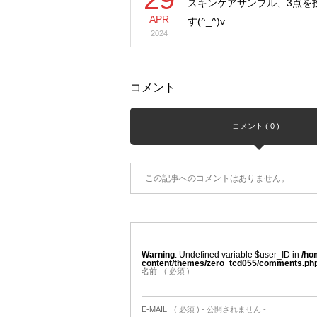
スキンケアサンプル、3点を
APR
す(^_^)v
2024
コメント
コメント ( 0 )
この記事へのコメントはありません。
Warning
: Undefined variable $user_ID in
/ho
content/themes/zero_tcd055/comments.ph
名前
( 必須 )
E-MAIL
( 必須 ) - 公開されません -