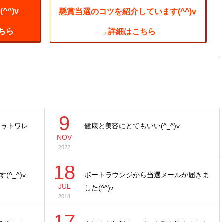
^)v
懸賞当選のコツを紹介しています(^^)v
ちら
→詳細はこちら
9
ドゥトワレ
健康と美容にとてもいい(^_^)v
NOV
2022
18
^_^)v
ボートラウンジから当選メールが届きま
JUL
した(^^)v
2018
17