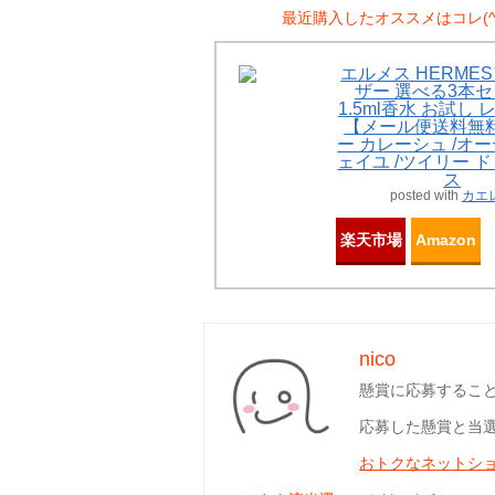
最近購入したオススメはコレ(^^
エルメス HERME
ザー 選べる3本セ
1.5ml香水 お試し
【メール便送料無料
ー カレーシュ /オ
ェイユ /ツイリー 
ス
posted with
カエ
楽天市場
Amazon
nico
懸賞に応募するこ
応募した懸賞と当
おトクなネットシ