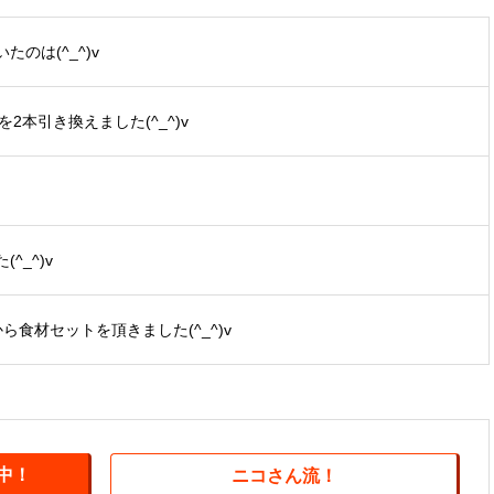
のは(^_^)v
2本引き換えました(^_^)v
_^)v
から食材セットを頂きました(^_^)v
中！
ニコさん流！