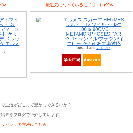
)v
最近気になっているモノはコレ(^^)v
Sアトマイ
エルメス スカーフ HERMES
ット 各
ソルド カレ ツイル シルク
 レディース
100％ 90CMS
】 ケリ
METAMORPHOSES PAR
ーデ メルヴ
PARIS サンドル/ブラウン/イ
ドゥ エルメ
エロー 29254 あす楽対応
posted with
カエレバ
レバ
楽天市場
Amazon
とで生活がどこまで豊かにできるのか？
選結果をブログで紹介しています。
ョッピングの方法はこちら