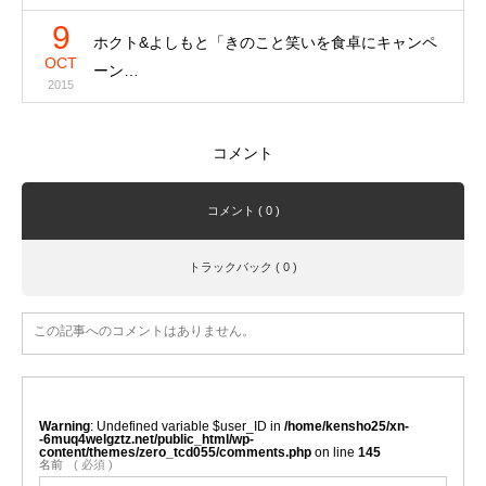
9
ホクト&よしもと「きのこと笑いを食卓にキャンペ
OCT
ーン…
2015
コメント
コメント ( 0 )
トラックバック ( 0 )
この記事へのコメントはありません。
Warning
: Undefined variable $user_ID in
/home/kensho25/xn-
-6muq4welgztz.net/public_html/wp-
content/themes/zero_tcd055/comments.php
on line
145
名前
( 必須 )