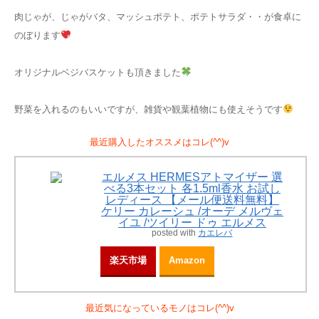
肉じゃが、じゃがバタ、マッシュポテト、ポテトサラダ・・が食卓に
のぼります
オリジナルベジバスケットも頂きました
野菜を入れるのもいいですが、雑貨や観葉植物にも使えそうです
最近購入したオススメはコレ(^^)v
エルメス HERMESアトマイザー 選
べる3本セット 各1.5ml香水 お試し
レディース 【メール便送料無料】
ケリー カレーシュ /オーデ メルヴェ
イユ /ツイリー ドゥ エルメス
posted with
カエレバ
楽天市場
Amazon
最近気になっているモノはコレ(^^)v