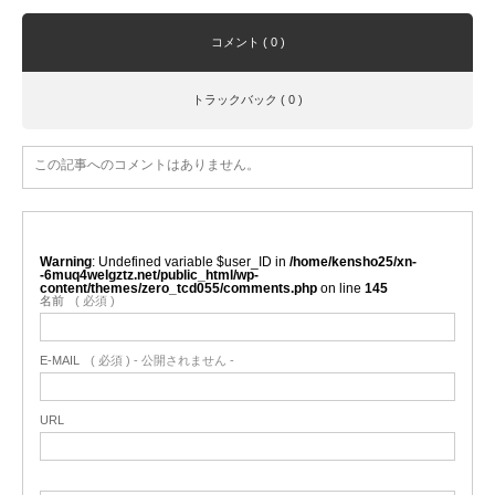
コメント ( 0 )
トラックバック ( 0 )
この記事へのコメントはありません。
Warning
: Undefined variable $user_ID in
/home/kensho25/xn-
-6muq4welgztz.net/public_html/wp-
content/themes/zero_tcd055/comments.php
on line
145
名前
( 必須 )
E-MAIL
( 必須 ) - 公開されません -
URL