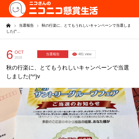
ーム
当選報告
秋の行楽に、とてもうれしいキャンペーンで当選しま
した(^…
6
OCT
当選報告
481 view
2018
秋の行楽に、とてもうれしいキャンペーンで当選
しました(^^)v