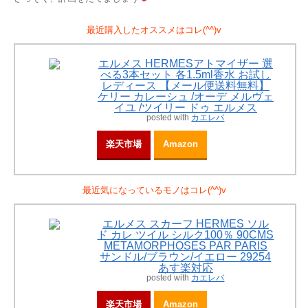
最近購入したオススメはコレ(^^)v
エルメス HERMESアトマイザー 選
べる3本セット 各1.5ml香水 お試し
レディース 【メール便送料無料】
ケリー カレーシュ /オーデ メルヴェ
イユ /ツイリー ドゥ エルメス
posted with
カエレバ
楽天市場
Amazon
最近気になっているモノはコレ(^^)v
エルメス スカーフ HERMES ソル
ド カレ ツイル シルク100％ 90CMS
METAMORPHOSES PAR PARIS
サンドル/ブラウン/イエロー 29254
あす楽対応
posted with
カエレバ
楽天市場
Amazon