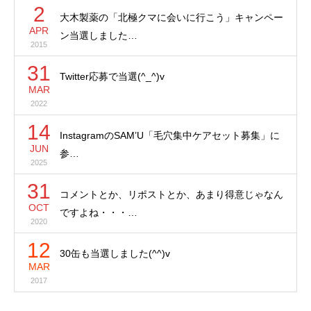
2
大木製薬の「北極クマに会いに行こう」キャンペー
APR
ン当選しました…
2015
31
Twitter応募で当選(^_^)v
MAR
2022
14
InstagramのSAM’U「毛穴集中ケアセット募集」に
JUN
参…
2025
31
コメントとか、リポストとか、あまり得意じゃなん
OCT
ですよね・・・…
2020
12
30缶も当選しました(^^)v
MAR
2017