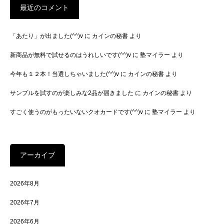
最近のコメント
「あたり」が出ました(^^)v
に
カインの秘書
より
新商品が無料で試せるのはうれしいです(^^)v
に
塾マイラー
より
今年も１２本！当選しちゃいました(^^)v
に
カインの秘書
より
サンプルを試すのが楽しみな2品が届きました
に
カインの秘書
より
すごく使うのがもったいないクオカードです(^^)v
に
塾マイラー
より
アーカイブ
2026年8月
2026年7月
2026年6月