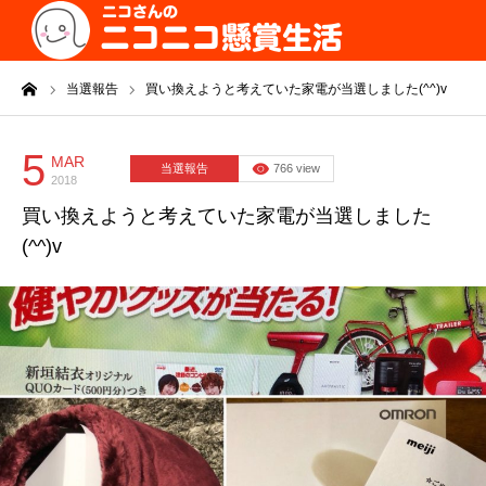
ーム
当選報告
買い換えようと考えていた家電が当選しました(^^)v
5
MAR
当選報告
766 view
2018
買い換えようと考えていた家電が当選しました
(^^)v