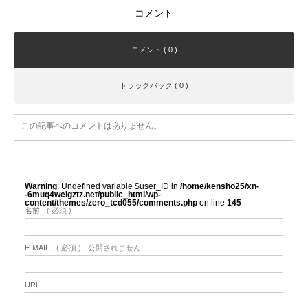
コメント
コメント ( 0 )
トラックバック ( 0 )
この記事へのコメントはありません。
Warning
: Undefined variable $user_ID in
/home/kensho25/xn-
-6muq4welgztz.net/public_html/wp-
content/themes/zero_tcd055/comments.php
on line
145
名前
( 必須 )
E-MAIL
( 必須 ) - 公開されません -
URL