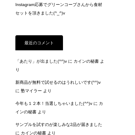
Instagram応募でグリーンコープさんから食材
セットを頂きました(^_^)v
最近のコメント
「あたり」が出ました(^^)v
に
カインの秘書
よ
り
新商品が無料で試せるのはうれしいです(^^)v
に
塾マイラー
より
今年も１２本！当選しちゃいました(^^)v
に
カ
インの秘書
より
サンプルを試すのが楽しみな2品が届きました
に
カインの秘書
より